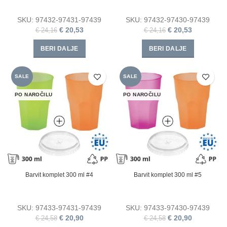
SKU:
97432-97431-97439
SKU:
97432-97430-97439
€
20,53
€
20,53
€
24,16
€
24,16
BERI DALJE
BERI DALJE
SALE
SALE
PO NAROČILU
PO NAROČILU
Barvit komplet 300 ml #4
Barvit komplet 300 ml #5
SKU:
97433-97431-97439
SKU:
97433-97430-97439
€
20,90
€
20,90
€
24,58
€
24,58