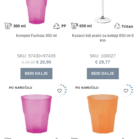
Komplet Fuchsia 300 ml
Kozarci trdi pralni za koktajl 650 ml 6
kos
SKU:
97430+97439
SKU:
100027
€
20,90
€
29,77
€
24,58
BERI DALJE
BERI DALJE
PO NAROČILU
PO NAROČILU