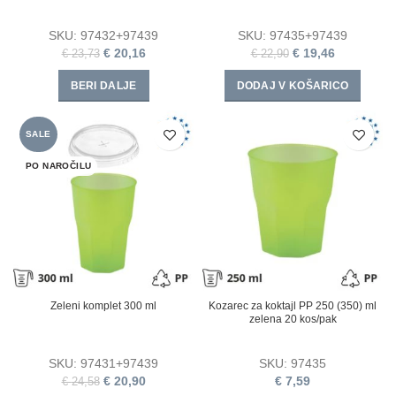
SKU:
97432+97439
SKU:
97435+97439
€
20,16
€
19,46
€
23,73
€
22,90
BERI DALJE
DODAJ V KOŠARICO
SALE
PO NAROČILU
Zeleni komplet 300 ml
Kozarec za koktajl PP 250 (350) ml
zelena 20 kos/pak
SKU:
97431+97439
SKU:
97435
€
20,90
€
7,59
€
24,58