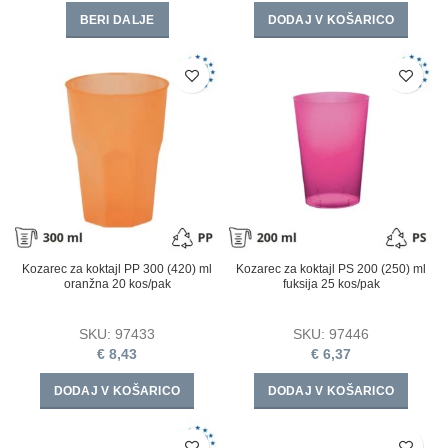
BERI DALJE
DODAJ V KOŠARICO
Kozarec za koktajl PP 300 (420) ml
Kozarec za koktajl PS 200 (250) ml
oranžna 20 kos/pak
fuksija 25 kos/pak
SKU:
97433
SKU:
97446
€
8,43
€
6,37
DODAJ V KOŠARICO
DODAJ V KOŠARICO