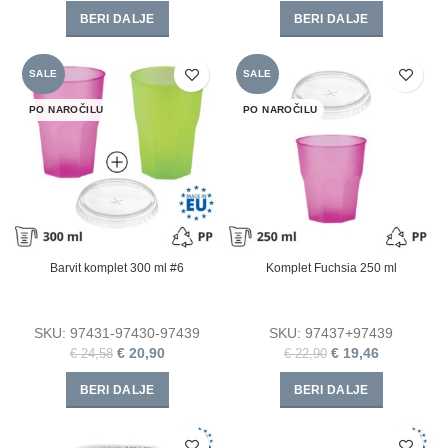
BERI DALJE
BERI DALJE
SALE
SALE
PO NAROČILU
PO NAROČILU
Barvit komplet 300 ml #6
Komplet Fuchsia 250 ml
SKU:
97431-97430-97439
SKU:
97437+97439
€
20,90
€
19,46
€
24,58
€
22,90
BERI DALJE
BERI DALJE