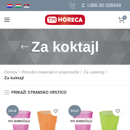
+386-30-336649
0
Za koktajl
Domov
Potrošni materiali in pripomočki
Za catering
Za koktajl
PRIKAŽI STRANSKO VRSTICO
SALE
SALE
PO NAROČILU
PO NAROČILU