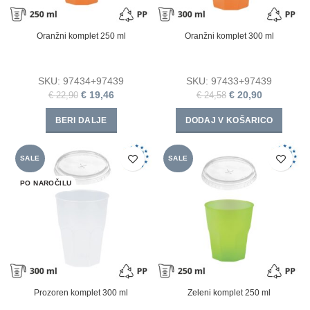
Oranžni komplet 250 ml
Oranžni komplet 300 ml
SKU:
97434+97439
SKU:
97433+97439
€
19,46
€
20,90
€
22,90
€
24,58
BERI DALJE
DODAJ V KOŠARICO
SALE
SALE
PO NAROČILU
Prozoren komplet 300 ml
Zeleni komplet 250 ml