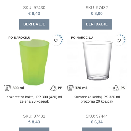
SKU:
97430
SKU:
97432
€
8,43
€
8,00
BERI DALJE
BERI DALJE
PO NAROČILU
PO NAROČILU
Kozarec za koktajl PP 300 (420) ml
Kozarec za koktajl PS 320 ml
zelena 20 kos/pak
prozorna 20 kos/pak
SKU:
97431
SKU:
97444
€
8,43
€
6,34