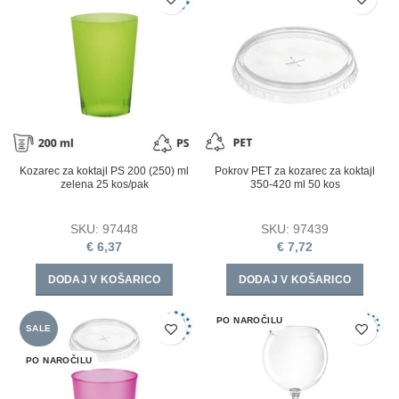
Kozarec za koktajl PS 200 (250) ml
Pokrov PET za kozarec za koktajl
zelena 25 kos/pak
350-420 ml 50 kos
SKU:
97448
SKU:
97439
€
6,37
€
7,72
DODAJ V KOŠARICO
DODAJ V KOŠARICO
PO NAROČILU
SALE
PO NAROČILU