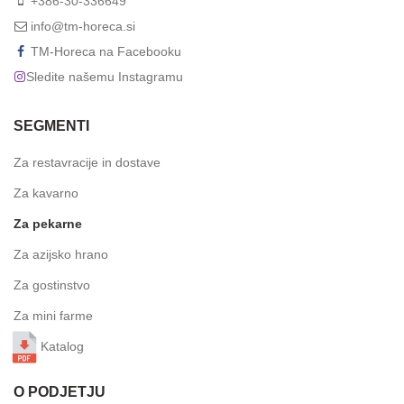
+386-30-336649
info@tm-horeca.si
TM-Horeca na Facebooku
Sledite našemu Instagramu
SEGMENTI
Za restavracije in dostave
Za kavarno
Za pekarne
Za azijsko hrano
Za gostinstvo
Za mini farme
Katalog
O PODJETJU