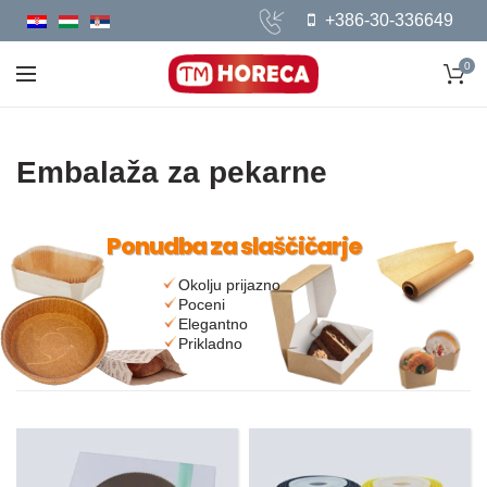
+386-30-336649
0
Embalaža za pekarne
Ponudba za slaščičarje
Okolju prijazno
Poceni
Elegantno
Prikladno