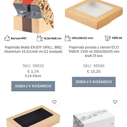
Papirnata škatla ENJOY GRILL, BBQ
Papirnata posoda z oknom ECO
Aluminium 16,5х14х8 cm [11 kos/pak]
TABOX 1555 ml 200x200x55 mm
kraft 25 kos
SKU:
98826
SKU:
98586
€
1,74
€
15,25
0,16 €/kos
DODAJ V KOŠARICO
DODAJ V KOŠARICO