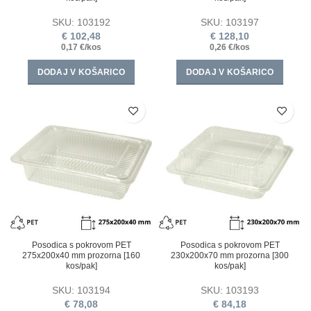
SKU:
103192
SKU:
103197
€
102,48
€
128,10
0,17 €/kos
0,26 €/kos
DODAJ V KOŠARICO
DODAJ V KOŠARICO
Posodica s pokrovom PET
Posodica s pokrovom PET
275x200x40 mm prozorna [160
230x200x70 mm prozorna [300
kos/pak]
kos/pak]
SKU:
103194
SKU:
103193
€
78,08
€
84,18