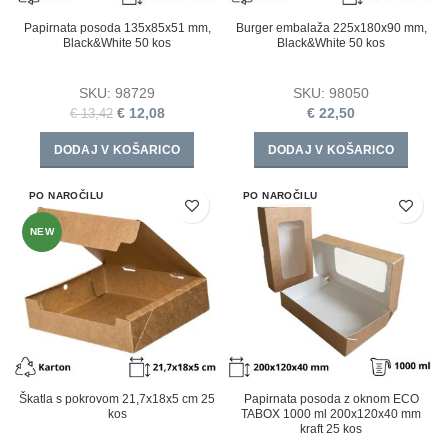
Papirnata posoda 135x85x51 mm,
Burger embalaža 225x180x90 mm,
Black&White 50 kos
Black&White 50 kos
SKU:
98729
SKU:
98050
€
12,08
€
22,50
€
13,42
DODAJ V KOŠARICO
DODAJ V KOŠARICO
PO NAROČILU
PO NAROČILU
NEW
Škatla s pokrovom 21,7x18x5 cm 25
Papirnata posoda z oknom ECO
kos
TABOX 1000 ml 200x120x40 mm
kraft 25 kos