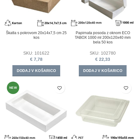
Škatla s pokrovom 20x14x7,5 cm 25
Papirnata posoda z oknom ECO
kos
TABOX 1000 ml 200x120x40 mm
bela 50 kos
SKU:
101622
SKU:
102780
€
7,78
€
22,33
DODAJ V KOŠARICO
DODAJ V KOŠARICO
NEW