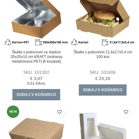
Škatla s pokrovom za sladice
Škatla s pokrovom 21,6x17x5,4 cm
35x35x10 cm KRAFT (notranja
100 kos
metalizirana PET) [6 kos/pak]
SKU:
101302
SKU:
101606
€
3,07
€
23,18
0,51 €/kos
DODAJ V KOŠARICO
DODAJ V KOŠARICO
NEW