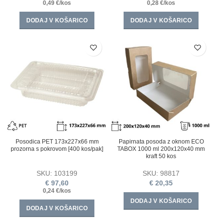
0,49 €/kos
0,28 €/kos
DODAJ V KOŠARICO
DODAJ V KOŠARICO
Posodica PET 173х227х66 mm
Papirnata posoda z oknom ECO
prozorna s pokrovom [400 kos/pak]
TABOX 1000 ml 200x120x40 mm
kraft 50 kos
SKU:
103199
SKU:
98817
€
97,60
€
20,35
0,24 €/kos
DODAJ V KOŠARICO
DODAJ V KOŠARICO