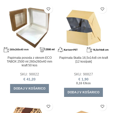
Papirnata posoda z oknom ECO
Papirnata škatla 16,5х14х8 cm kraft
TABOX 2500 ml 260x260x40 mm
[12 kos/pak]
kraft 50 kos
SKU:
98822
SKU:
98827
€
41,20
€
1,90
0,16 €/kos
DODAJ V KOŠARICO
DODAJ V KOŠARICO