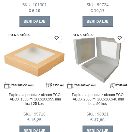
SKU:
101301
SKU:
99724
€
6,10
€
10,17
BERI DALJE
BERI DALJE
PO NAROČILU
PO NAROČILU
Papirnata posoda z oknom ECO
Papirnata posoda z oknom ECO
TABOX 1550 ml 200x200x55 mm
TABOX 2500 ml 260x260x40 mm
kraft 25 kos
bela 50 kos
SKU:
99716
SKU:
98821
€
15,25
€
37,86
BERI DALJE
BERI DALJE