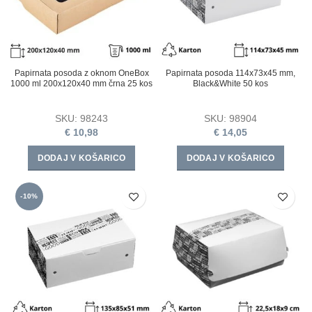
Papirnata posoda z oknom OneBox
Papirnata posoda 114x73x45 mm,
1000 ml 200x120x40 mm črna 25 kos
Black&White 50 kos
SKU:
98243
SKU:
98904
€
10,98
€
14,05
DODAJ V KOŠARICO
DODAJ V KOŠARICO
-10%