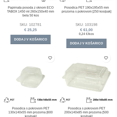
Papirnata posoda z oknom ECO
Posodica PET 190х195х55 mm
TABOX 1450 ml 260x150x40 mm
prozorna s pokrovom [250 kos/pak]
bela 50 kos
SKU:
102781
SKU:
103198
€
25,25
€
61,00
0,24 €/kos
DODAJ V KOŠARICO
DODAJ V KOŠARICO
Posodica s pokrovom PET
Posodica s pokrovom PET
130x140x55 mm prozorna [600
200x140x85 mm prozorna [500
kos/pak]
kos/pak]