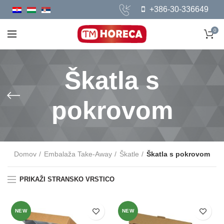
+386-30-336649
0
Škatla s
pokrovom
Domov
Embalaža Take-Away
Škatle
Škatla s pokrovom
PRIKAŽI STRANSKO VRSTICO
NEW
NEW