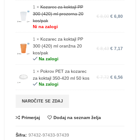
1 ×
Kozarec za koktajl PP
300 (420) ml prozorna 20
€
8,00
€
6,80
kos/pak
Ni na zalogi
1 ×
Kozarec za koktajl PP
300 (420) ml oranžna 20
€
8,43
€
7,17
kos/pak
Na zalogi
1 ×
Pokrov PET za kozarec
€
7,72
€
6,56
za koktajl 350-420 ml 50 kos
Na zalogi
NAROČITE SE ZDAJ
Primerjaj
Dodaj na seznam želja
Šifra:
97432-97433-97439