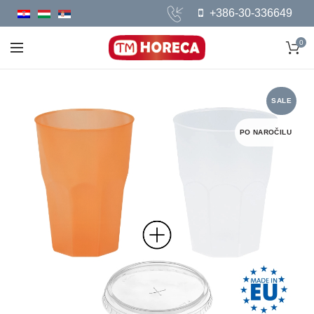
+386-30-336649
0
SALE
PO NAROČILU