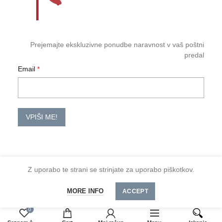
Prejemajte ekskluzivne ponudbe naravnost v vaš poštni
predal
Email
VPIŠI ME!
Z uporabo te strani se strinjate za uporabo piškotkov.
2026 TM-HoReCa
MORE INFO
Spoštovani kupci, minimalno naročilo je 30 €
ACCEPT
0