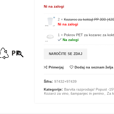
Ni na zalogi
2 ×
Kozarec za koktajl PP 300 (42
Ni na zalogi
1 ×
Pokrov PET za kozarec za kokt
Na zalogi
NAROČITE SE ZDAJ
Primerjaj
Dodaj na seznam želja
Šifra:
97432+97439
Kategorije:
Barvita razprodaja! Popust -
Kozarci za vino, šampanjec in penino
,
Za k