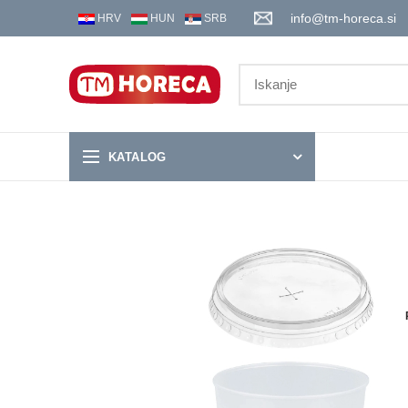
info@tm-horeca.si
HRV
HUN
SRB
KATALOG