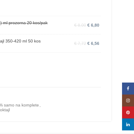
0) ml prozorna 20 kos/pak
€
8,00
€
6,80
ajl 350-420 ml 50 kos
€
7,72
€
6,56
Face
Insta
15% samo na komplete
,
oktajl
Pinte
linke