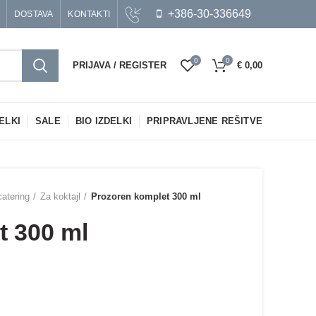
+386-30-336649
DOSTAVA
KONTAKTI
0
0
PRIJAVA / REGISTER
€
0,00
ELKI
SALE
BIO IZDELKI
PRIPRAVLJENE REŠITVE
catering
Za koktajl
Prozoren komplet 300 ml
t 300 ml