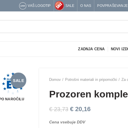
VAŠ LOGOTIP
SALE
O NAS
POVPRAŠEVANJE
ZADNJA CENA
NOVI IZD
Domov
Potrošni materiali in pripomočki
Za 
SALE
Prozoren komple
PO NAROČILU
€
20,16
€
23,73
Cena vsebuje DDV