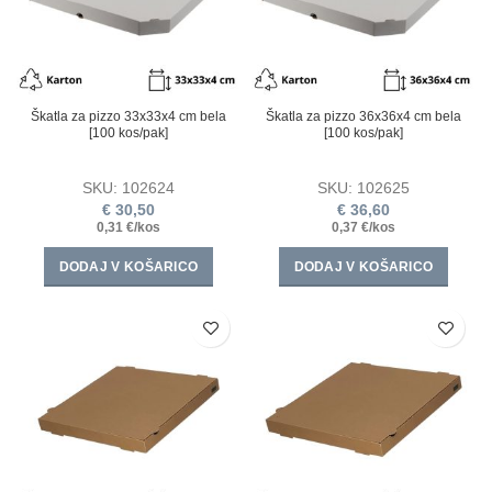
Škatla za pizzo 33х33х4 cm bela
Škatla za pizzo 36х36х4 cm bela
[100 kos/pak]
[100 kos/pak]
SKU:
102624
SKU:
102625
€
30,50
€
36,60
0,31 €/kos
0,37 €/kos
DODAJ V KOŠARICO
DODAJ V KOŠARICO