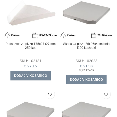
Podstavek za pizze 175x27x27 mm
Škatla za pizzo 26х26х4 cm bela
250 kos
[100 kos/pak]
SKU:
102181
SKU:
102623
€
27,15
€
21,96
0,22 €/kos
DODAJ V KOŠARICO
DODAJ V KOŠARICO