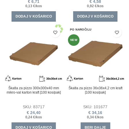
€
6,71
€
4,58
0,13 €/kos
0,92 €/kos
DODAJ V KOŠARICO
DODAJ V KOŠARICO
PO NAROČILU
NEW
Škatla za pizzo 300x300x40 mm
Škatla za pizzo 36х36х4,2 cm kraft
mikro-val karton kraft [100 kos/pak]
[100 kos/pak]
SKU:
83717
SKU:
101677
€
24,40
€
34,16
0,24 €/kos
0,34 €/kos
DODAJ V KOŠARICO
BERI DALJE