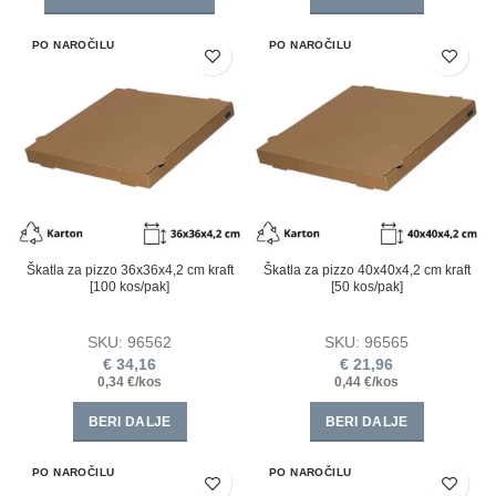
PO NAROČILU
PO NAROČILU
Škatla za pizzo 36х36х4,2 cm kraft
Škatla za pizzo 40х40х4,2 cm kraft
[100 kos/pak]
[50 kos/pak]
SKU:
96562
SKU:
96565
€
34,16
€
21,96
0,34 €/kos
0,44 €/kos
BERI DALJE
BERI DALJE
PO NAROČILU
PO NAROČILU