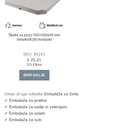
Škatla za pizzo 500×500х40 mm
bela/kraft [50 kos/pak]
SKU:
86161
€
25,01
0,5 €/kos
BERI DALJE
Glejte druge oddelke
Embalaža za živila
:
✔
Embalaža za praline
✔
Embalaža za sadje in zelenjavo
✔
Embalaža za solato
✔
Embalaža za suši