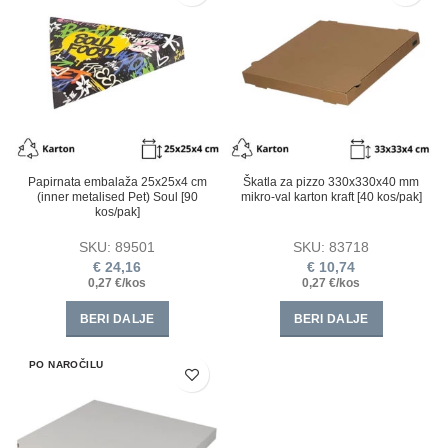
Papirnata embalaža 25x25x4 сm
Škatla za pizzo 330x330x40 mm
(inner metalised Pet) Soul [90
mikro-val karton kraft [40 kos/pak]
kos/pak]
SKU:
89501
SKU:
83718
€
24,16
€
10,74
0,27 €/kos
0,27 €/kos
BERI DALJE
BERI DALJE
PO NAROČILU