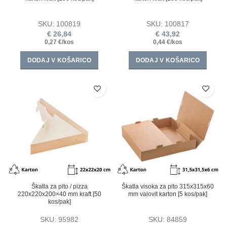
SKU:
100819
SKU:
100817
€
26,84
€
43,92
0,27 €/kos
0,44 €/kos
DODAJ V KOŠARICO
DODAJ V KOŠARICO
Škatla za pito / pizza
Škatla visoka za pito 315х315х60
220х220х200×40 mm kraft [50
mm valovit karton [5 kos/pak]
kos/pak]
SKU:
95982
SKU:
84859