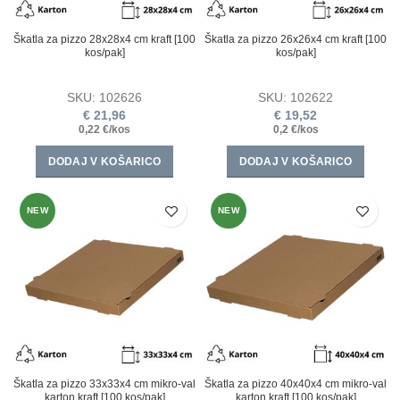
Škatla za pizzo 28х28х4 cm kraft [100
Škatla za pizzo 26х26х4 cm kraft [100
kos/pak]
kos/pak]
SKU:
102626
SKU:
102622
€
21,96
€
19,52
0,22 €/kos
0,2 €/kos
DODAJ V KOŠARICO
DODAJ V KOŠARICO
NEW
NEW
Škatla za pizzo 33х33х4 cm mikro-val
Škatla za pizzo 40х40х4 cm mikro-val
karton kraft [100 kos/pak]
karton kraft [100 kos/pak]