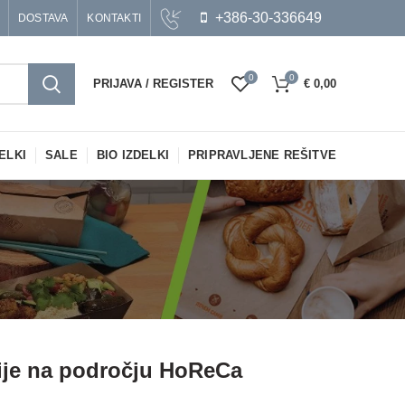
+386-30-336649
DOSTAVA
KONTAKTI
0
0
PRIJAVA / REGISTER
€
0,00
ELKI
SALE
BIO IZDELKI
PRIPRAVLJENE REŠITVE
ije na področju HoReCa