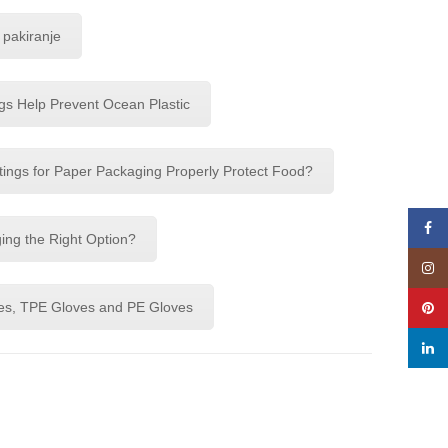
 pakiranje
s Help Prevent Ocean Plastic
tings for Paper Packaging Properly Protect Food?
Face
ng the Right Option?
Insta
es, TPE Gloves and PE Gloves
Pinte
linke