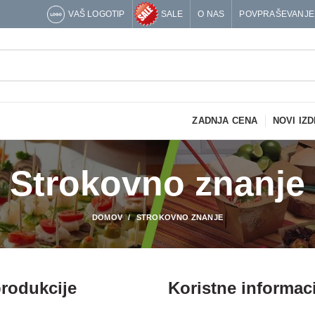
VAŠ LOGOTIP
SALE
O NAS
POVPRAŠEVANJE
ZADNJA CENA
NOVI IZD
Strokovno znanje
DOMOV
STROKOVNO ZNANJE
produkcije
Koristne informac