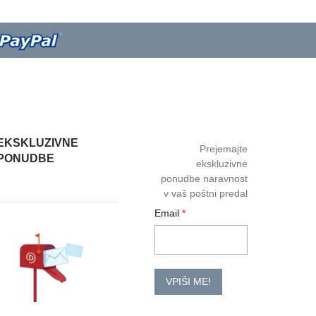
EKSKLUZIVNE
Prejemajte
PONUDBE
ekskluzivne
ponudbe naravnost
v vaš poštni predal
Email
VPIŠI ME!