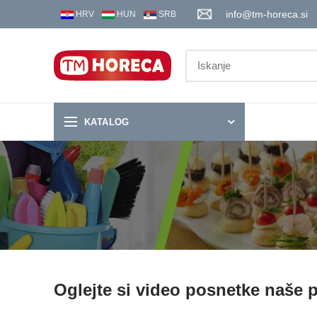
info@tm-horeca.si
HRV
HUN
SRB
KATALOG
Oglejte si video posnetke naše 