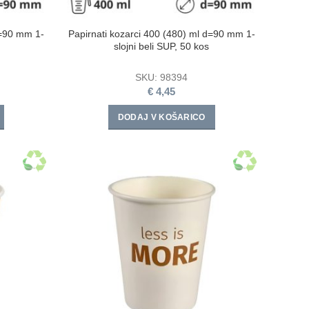
d=90 mm 1-
Papirnati kozarci 400 (480) ml d=90 mm 1-
slojni beli SUP, 50 kos
SKU:
98394
€
4,45
DODAJ V KOŠARICO