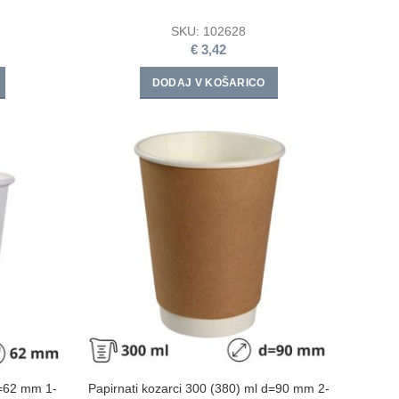
SKU:
102628
€
3,42
DODAJ V KOŠARICO
d=62 mm 1-
Papirnati kozarci 300 (380) ml d=90 mm 2-