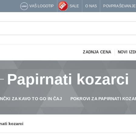
VAŠ LOGOTIP
SALE
O NAS
POVPRAŠEVANJE
ZADNJA CENA
NOVI IZD
Papirnati kozarci
NČKI ZA KAVO TO GO IN ČAJ
POKROVI ZA PAPIRNATI KOZA
nati kozarci