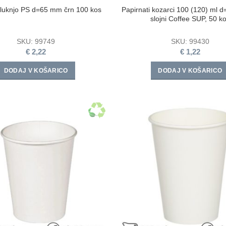
 luknjo PS d=65 mm črn 100 kos
Papirnati kozarci 100 (120) ml 
slojni Coffee SUP, 50 k
SKU:
99749
SKU:
99430
€
2,22
€
1,22
DODAJ V KOŠARICO
DODAJ V KOŠARICO