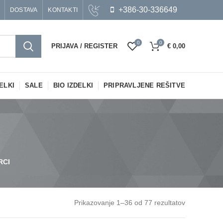
+386-30-336649
DOSTAVA
KONTAKTI
0
0
PRIJAVA / REGISTER
€
0,00
ELKI
SALE
BIO IZDELKI
PRIPRAVLJENE REŠITVE
RCI
Prikazovanje 1–36 od 77 rezultatov