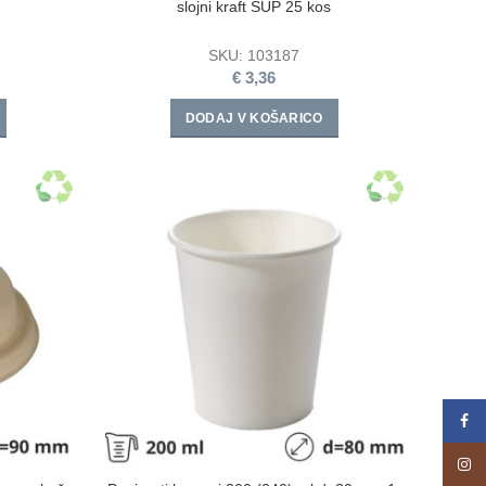
slojni kraft SUP 25 kos
SKU:
103187
€
3,36
DODAJ V KOŠARICO
Face
Insta