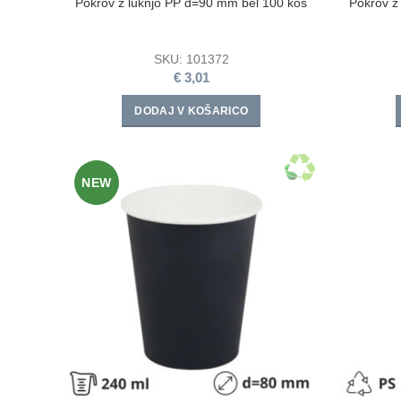
Pokrov z luknjo PP d=90 mm bel 100 kos
Pokrov z
SKU:
101372
€
3,01
DODAJ V KOŠARICO
NEW