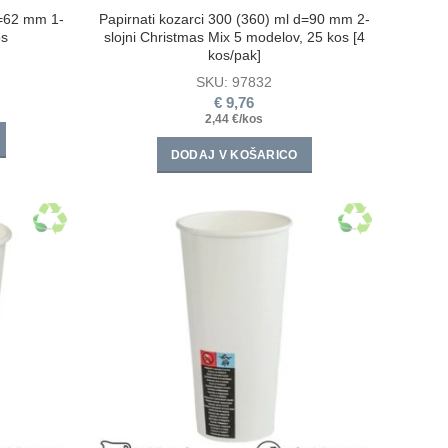
d=62 mm 1-
Papirnati kozarci 300 (360) ml d=90 mm 2-
os
slojni Christmas Mix 5 modelov, 25 kos [4
kos/pak]
SKU:
97832
€
9,76
2,44 €/kos
DODAJ V KOŠARICO