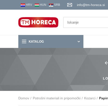
info@tm-horeca.si
HRV
HUN
SRB
KATALOG
LO
Domov
Potrošni materiali in pripomočki
Kozarci
Papir