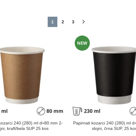
1
2
3
NEW
 kozarci 240 (280) ml d=80 mm 2-
Papirnati kozarci 240 (280) ml 
ojni, kraft/bela SUP 25 kos
slojni, črna SUP, 25 ko