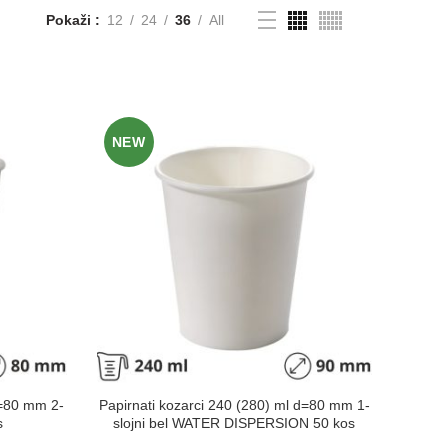
Pokaži
12
24
36
All
NEW
d=80 mm 2-
Papirnati kozarci 240 (280) ml d=80 mm 1-
s
slojni bel WATER DISPERSION 50 kos