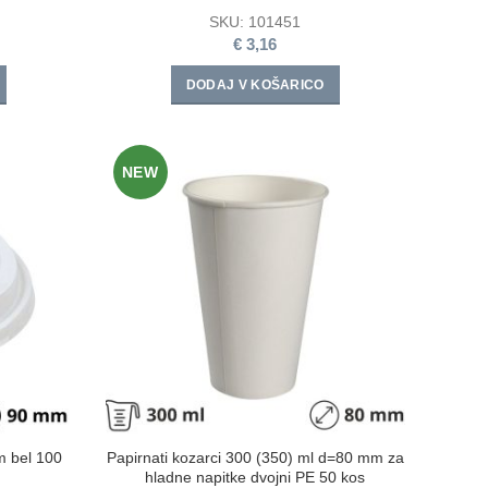
SKU:
101451
€
3,16
DODAJ V KOŠARICO
NEW
m bel 100
Papirnati kozarci 300 (350) ml d=80 mm za
hladne napitke dvojni PE 50 kos