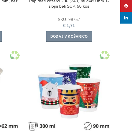
0 mm, bež
Papirnati kozarci 200 (240) ml d=80 mm 1-
Pinte
slojni beli SUP, 50 kos
linke
SKU:
99757
€
1,71
DODAJ V KOŠARICO