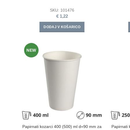
SKU:
101476
€
1,22
DODAJ V KOŠARICO
NEW
Papirnati kozarci 400 (500) ml d=90 mm za
Papirnati