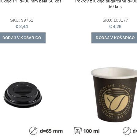
 luknjo PP d=90 mm bela 50 kos
Pokrov z luknjo sugarcane d=9
50 kos
SKU:
99751
SKU:
103177
€
2,44
€
4,26
DODAJ V KOŠARICO
DODAJ V KOŠARICO