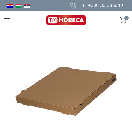
+386-30-336649
0