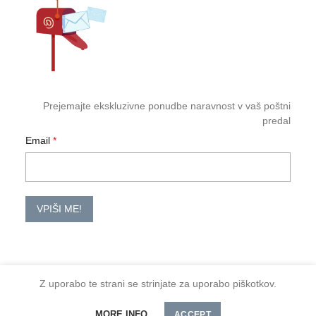
Prejemajte ekskluzivne ponudbe naravnost v vaš poštni
predal
Email
VPIŠI ME!
Z uporabo te strani se strinjate za uporabo piškotkov.
2026 TM-HoReCa
Količina
DODAJ V KOŠARICO
MORE INFO
Spoštovani kupci, minimalno naročilo je 30 €
ACCEPT