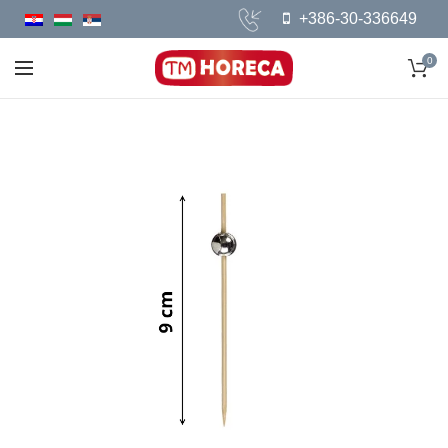
+386-30-336649
0