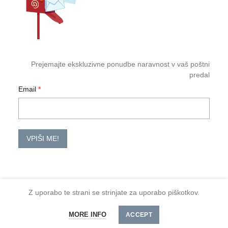
Prejemajte ekskluzivne ponudbe naravnost v vaš poštni
predal
Email
VPIŠI ME!
Z uporabo te strani se strinjate za uporabo piškotkov.
2026 TM-HoReCa
Količina
DODAJ V KOŠARICO
MORE INFO
Spoštovani kupci, minimalno naročilo je 30 €
ACCEPT