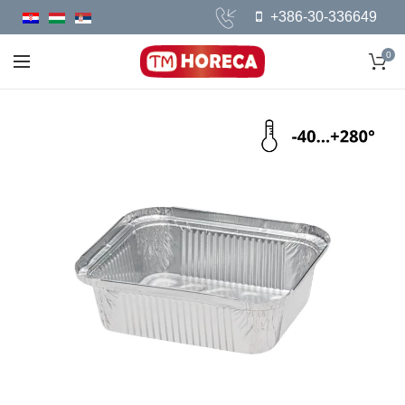
+386-30-336649
0