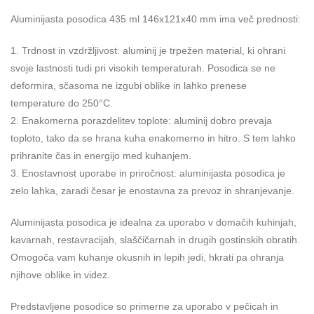
Aluminijasta posodica 435 ml 146x121x40 mm ima več prednosti:
1. Trdnost in vzdržljivost: aluminij je trpežen material, ki ohrani
svoje lastnosti tudi pri visokih temperaturah. Posodica se ne
deformira, sčasoma ne izgubi oblike in lahko prenese
temperature do 250°С.
2. Enakomerna porazdelitev toplote: aluminij dobro prevaja
toploto, tako da se hrana kuha enakomerno in hitro. S tem lahko
prihranite čas in energijo med kuhanjem.
3. Enostavnost uporabe in priročnost: aluminijasta posodica je
zelo lahka, zaradi česar je enostavna za prevoz in shranjevanje.
Aluminijasta posodica je idealna za uporabo v domačih kuhinjah,
kavarnah, restavracijah, slaščičarnah in drugih gostinskih obratih.
Omogoča vam kuhanje okusnih in lepih jedi, hkrati pa ohranja
njihove oblike in videz.
Predstavljene posodice so primerne za uporabo v pečicah in