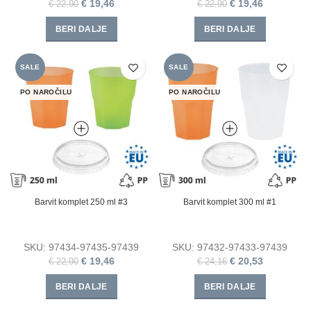
€
19,46
€
19,46
€
22,90
€
22,90
BERI DALJE
BERI DALJE
SALE
SALE
PO NAROČILU
PO NAROČILU
Barvit komplet 250 ml #3
Barvit komplet 300 ml #1
SKU:
97434-97435-97439
SKU:
97432-97433-97439
€
19,46
€
20,53
€
22,90
€
24,16
BERI DALJE
BERI DALJE