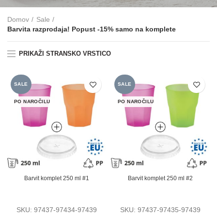
Domov
Sale
Barvita razprodaja! Popust -15% samo na komplete
PRIKAŽI STRANSKO VRSTICO
SALE
SALE
PO NAROČILU
PO NAROČILU
Barvit komplet 250 ml #1
Barvit komplet 250 ml #2
SKU:
97437-97434-97439
SKU:
97437-97435-97439