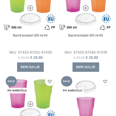
Barvit komplet 300 ml #4
Barvit komplet 300 ml #5
SKU:
97433-97431-97439
SKU:
97433-97430-97439
€
20,90
€
20,90
€
24,58
€
24,58
BERI DALJE
BERI DALJE
SALE
SALE
PO NAROČILU
PO NAROČILU