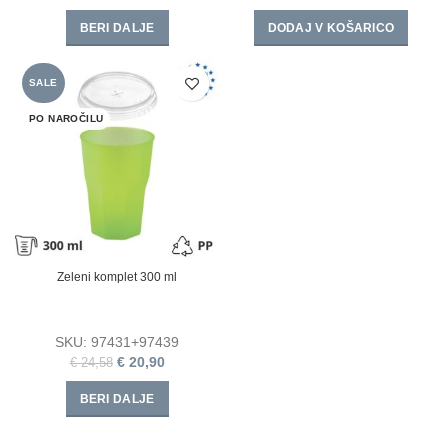
BERI DALJE
DODAJ V KOŠARICO
SALE
PO NAROČILU
Zeleni komplet 300 ml
SKU:
97431+97439
€
20,90
€
24,58
BERI DALJE