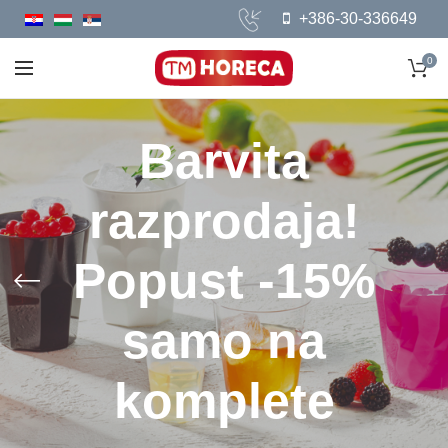
+386-30-336649
0
Barvita
razprodaja!
Popust -15%
samo na
komplete