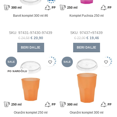
Barvit komplet 300 ml #6
Komplet Fuchsia 250 ml
SKU:
97431-97430-97439
SKU:
97437+97439
€
20,90
€
19,46
€
24,58
€
22,90
BERI DALJE
BERI DALJE
SALE
SALE
PO NAROČILU
Oranžni komplet 250 ml
Oranžni komplet 300 ml