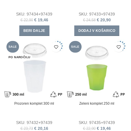
SKU:
97434+97439
SKU:
97433+97439
€
19,46
€
20,90
€
22,90
€
24,58
BERI DALJE
DODAJ V KOŠARICO
SALE
SALE
PO NAROČILU
Prozoren komplet 300 ml
Zeleni komplet 250 ml
SKU:
97432+97439
SKU:
97435+97439
€
20,16
€
19,46
€
23,73
€
22,90