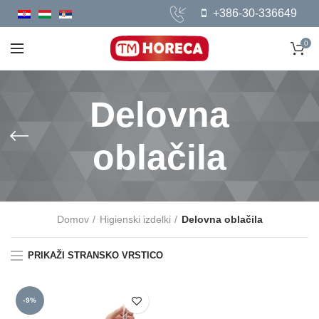
+386-30-336649
0
Delovna
oblačila
Domov
Higienski izdelki
Delovna oblačila
PRIKAŽI STRANSKO VRSTICO
-9%