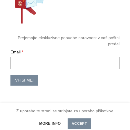
Prejemajte ekskluzivne ponudbe naravnost v vaš poštni
predal
Email
VPIŠI ME!
Z uporabo te strani se strinjate za uporabo piškotkov.
2026 TM-HoReCa
MORE INFO
Spoštovani kupci, minimalno naročilo je 30 €
ACCEPT