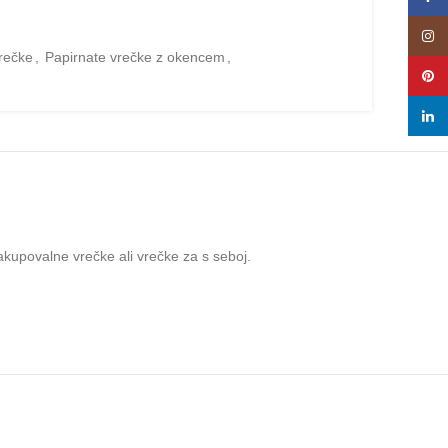
Insta
rečke
,
Papirnate vrečke z okencem
,
Pinte
linke
akupovalne vrečke ali vrečke za s seboj.