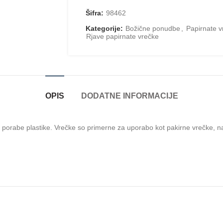
Šifra:
98462
Kategorije:
Božične ponudbe
,
Papirnate v
Rjave papirnate vrečke
OPIS
DODATNE INFORMACIJE
 porabe plastike. Vrečke so primerne za uporabo kot pakirne vrečke, n