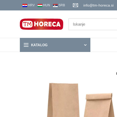
info@tm-horeca.si
HRV
HUN
SRB
KATALOG