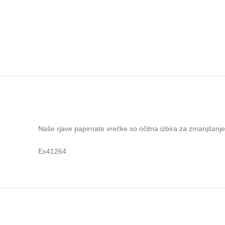
Naše rjave papirnate vrečke so očitna izbira za zmanjšanje
Ex41264