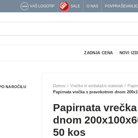
VAŠ LOGOTIP
SALE
O NAS
POVPRAŠEVANJE
ZADNJA CENA
NOVI IZD
Domov
Vrečke in embalažni materiali
Papir
PO NAROČILU
Papirnata vrečka s pravokotnim dnom 200x1
Papirnata vrečka
dnom 200x100x60
50 kos