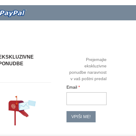
EKSKLUZIVNE
Prejemajte
PONUDBE
ekskluzivne
ponudbe naravnost
v vaš poštni predal
Email
VPIŠI ME!