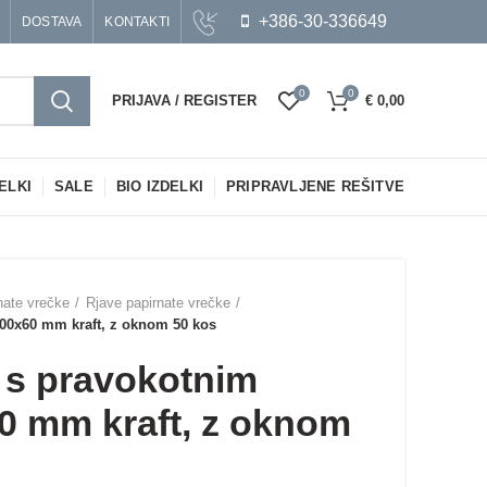
+386-30-336649
DOSTAVA
KONTAKTI
0
0
PRIJAVA / REGISTER
€
0,00
ELKI
SALE
BIO IZDELKI
PRIPRAVLJENE REŠITVE
nate vrečke
Rjave papirnate vrečke
00x60 mm kraft, z oknom 50 kos
 s pravokotnim
 mm kraft, z oknom