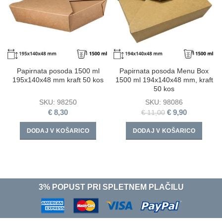
Papirnata posoda 1500 ml
Papirnata posoda Menu Box
195х140х48 mm kraft 50 kos
1500 ml 194x140x48 mm, kraft
50 kos
SKU:
98250
SKU:
98086
€
8,30
€
9,90
€
11,00
DODAJ V KOŠARICO
DODAJ V KOŠARICO
3% POPUST PRI SPLETNEM PLAČILU