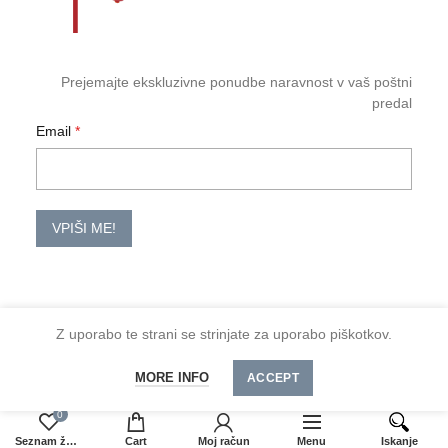
Prejemajte ekskluzivne ponudbe naravnost v vaš poštni
predal
Email
VPIŠI ME!
Z uporabo te strani se strinjate za uporabo piškotkov.
2026 TM-HoReCa
Količina
DODAJ V KOŠARICO
MORE INFO
Spoštovani kupci, minimalno naročilo je 30 €
ACCEPT
0
Seznam želja
Cart
Moj račun
Menu
Iskanje