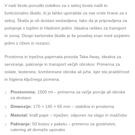
V naši široki ponudbi izdelkov za s seboj boste našli to
funkcionalno škatlo, ki jo lahko uporabite za vse vrste hrane za s
seboj. Škatla je ob dostavi sestavljena, tako da je pripravljena za
polnjenje s toplimi in hladnimi jedmi. Idealna rešitev za transport
in zunaj. Dizajn kartonske škatle je še posebej znan med azijskimi
jedmi z rižem in rezanci.
Prostorna in trpežna papirnata posoda Take Away, idealna za
serviranje, pakiranje in transport večjih obrokov. Primerna za
solate, testenine, kombinirane obroke ali juhe, kjer sta praktičnost
in higiena ključnega pomena.
Prostornina:
1500 ml – primerna za večje porcije ali obroke
za dostavo
Dimenzije:
170 × 145 × 65 mm – stabilna in prostorna
Material:
kraft papir – trpežen, odporen na vlago in maščobo
Pakiranje:
50 kosov v paketu – primerno za gostinstvo,
catering ali domače uporabo