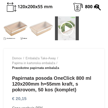
Domov
Embalaža Take-Away
Papirna in kartonska embalaža
Pravokotne papirnata embalaža
Papirnata posoda OneClick 800 ml
120x200mm h=55mm kraft, s
pokrovom, 50 kos (komplet)
€
20,15
Cena vsebuje DDV