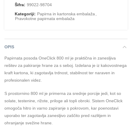
Šifra:
99022-98704
Kategoriji:
Papirna in kartonska embalaža
,
Pravokotne papirnata embalaža
OPIS
Papirnata posoda OneClick 800 ml je praktična in zanesljiva
rešitev za pakiranje hrane za s seboj. Izdelana je iz kakovostnega
kraft kartona, ki zagotavlja trdnost, stabilnost ter naraven in
profesionalen videz.
S prostornino 800 ml je primerna za srednje porcije jedi, kot so
solate, testenine, rižote, priloge ali topli obroki. Sistem OneClick
omogoča hitro in varno zapiranje s pokrovom, kar poenostavi
uporabo ter zagotavlja zanesljivo zaščito pred razlitjem in
ohranjanje svežine hrane.