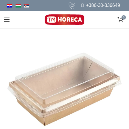
+386-30-336649
0