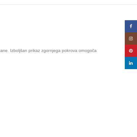
Face
Insta
 hrane. Izboljšan prikaz zgornjega pokrova omogoča
Pinte
linke