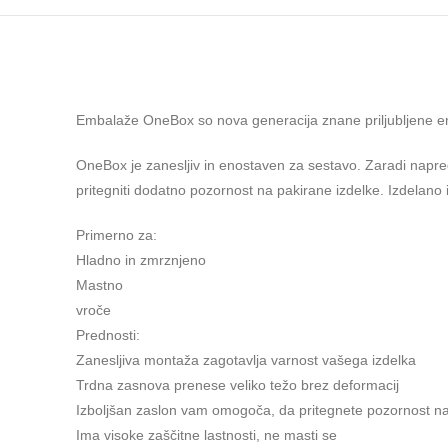
Embalaže OneBox so nova generacija znane priljubljene e
OneBox je zanesljiv in enostaven za sestavo. Zaradi napred
pritegniti dodatno pozornost na pakirane izdelke. Izdelano iz
Primerno za:
Hladno in zmrznjeno
Mastno
vroče
Prednosti:
Zanesljiva montaža zagotavlja varnost vašega izdelka
Trdna zasnova prenese veliko težo brez deformacij
Izboljšan zaslon vam omogoča, da pritegnete pozornost na
Ima visoke zaščitne lastnosti, ne masti se