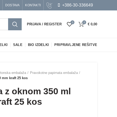
+386-30-336649
DOSTAVA
KONTAKTI
0
0
PRIJAVA / REGISTER
€
0,00
ELKI
SALE
BIO IZDELKI
PRIPRAVLJENE REŠITVE
artonska embalaža
Pravokotne papirnata embalaža
 mm kraft 25 kos
a z oknom 350 ml
aft 25 kos