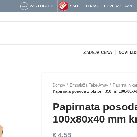
VAŠ LOGOTIP
SALE
O NAS
POVPRAŠEVANJE
ZADNJA CENA
NOVI IZD
Domov
Embalaža Take-Away
Papirna in k
Papirnata posoda z oknom 350 ml 100x80x40
Papirnata posod
100x80x40 mm kr
€
4,58