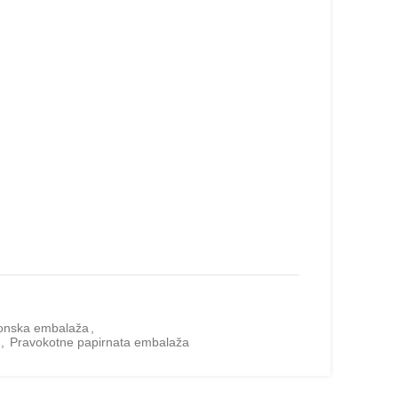
tonska embalaža
,
,
Pravokotne papirnata embalaža