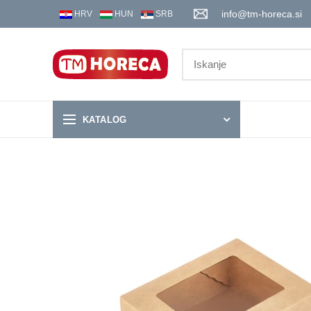
info@tm-horeca.si
HRV
HUN
SRB
KATALOG