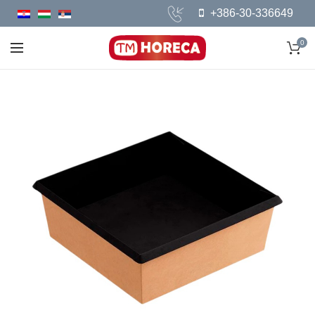
+386-30-336649
0