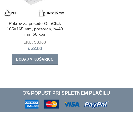
Pokrov za posodo OneClick
165×165 mm, prozoren, h=40
mm 50 kos
SKU:
98963
€
22,88
DODAJ V KOŠARICO
3% POPUST PRI SPLETNEM PLAČILU