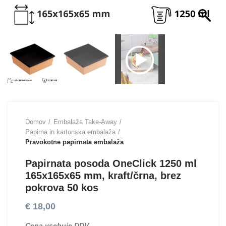
Domov
Embalaža Take-Away
Papirna in kartonska embalaža
Pravokotne papirnata embalaža
Papirnata posoda OneClick 1250 ml
165x165x65 mm, kraft/črna, brez
pokrova 50 kos
€
18,00
Cena vsebuje DDV