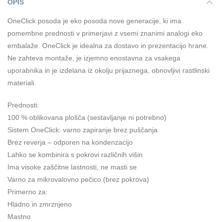
OPIS
OneClick posoda je eko posoda nove generacije, ki ima
pomembne prednosti v primerjavi z vsemi znanimi analogi eko
embalaže. OneClick je idealna za dostavo in prezentacijo hrane.
Ne zahteva montaže, je izjemno enostavna za vsakega
uporabnika in je izdelana iz okolju prijaznega, obnovljivi rastlinski
materiali.
Prednosti:
100 % oblikovana plošča (sestavljanje ni potrebno)
Sistem OneClick: varno zapiranje brez puščanja
Brez reverja – odporen na kondenzacijo
Lahko se kombinira s pokrovi različnih višin
Ima visoke zaščitne lastnosti, ne masti se
Varno za mikrovalovno pečico (brez pokrova)
Primerno za:
Hladno in zmrznjeno
Mastno