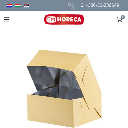
+386-30-336649
0