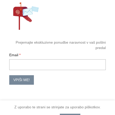
Prejemajte ekskluzivne ponudbe naravnost v vaš poštni
predal
Email
VPIŠI ME!
Z uporabo te strani se strinjate za uporabo piškotkov.
2026 TM-HoReCa
Količina