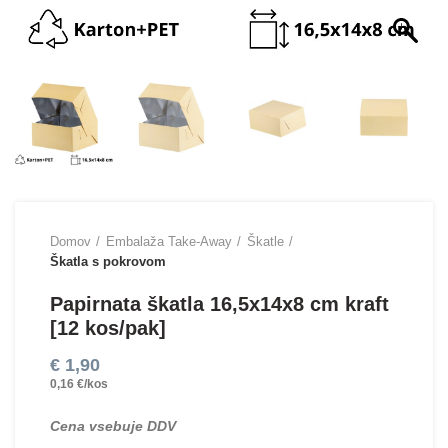
Domov
Embalaža Take-Away
Škatle
Škatla s pokrovom
Papirnata škatla 16,5х14х8 cm kraft
[12 kos/pak]
€
1,90
0,16 €/kos
Cena vsebuje DDV