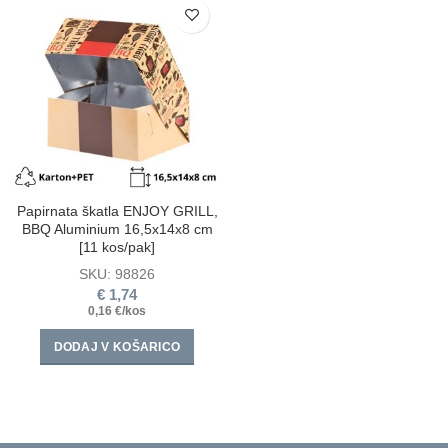
Papirnata škatla ENJOY GRILL,
BBQ Aluminium 16,5х14х8 cm
[11 kos/pak]
SKU:
98826
€
1,74
0,16 €/kos
DODAJ V KOŠARICO