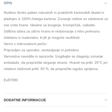
OPIS
Nudimo široko paleto robustnih in praktičnih kartonskih škatel in
pladnjev iz 100% čistega kartona. Zunanje rešitve so odobrene za
vse vrste hrane. Idealne za burgerje, krompirček, ciabatto.
Odlična izbira za ulično hrano in restavracije s hitro prehrano.
Izdelano iz materialov, ki jih je mogoče reciklirati
Varno v mikrovalovni pečici
Pripravljen za uporabo, sestavljanje ni potrebno
Varnostna navodila in opozorila: Izogibajte se zlaganju zunanje
embalaže, da preprečite strganje stranic. Hraniti na pribl. 20°C pri
relativni vlažnosti pribl. 50 %, da preprečite izgubo oprijema.
Ex87090
DODATNE INFORMACIJE