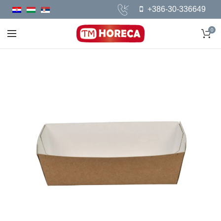
+386-30-336649
0