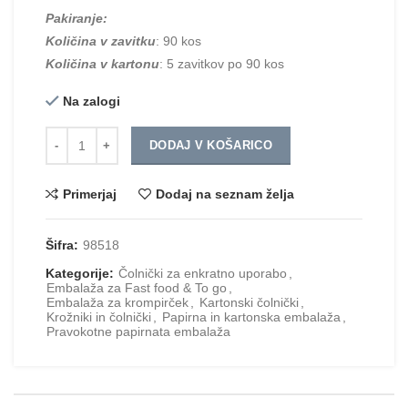
Pakiranje:
Količina v zavitku
: 90 kos
Količina v kartonu
: 5 zavitkov po 90 kos
Na zalogi
Količina
DODAJ V KOŠARICO
Primerjaj
Dodaj na seznam želja
Šifra:
98518
Kategorije:
Čolnički za enkratno uporabo
,
Embalaža za Fast food & To go
,
Embalaža za krompirček
,
Kartonski čolnički
,
Krožniki in čolnički
,
Papirna in kartonska embalaža
,
Pravokotne papirnata embalaža