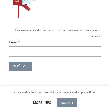
Prejemajte ekskluzivne ponudbe naravnost v vaš poštni
predal
Email
VPIŠI ME!
Z uporabo te strani se strinjate za uporabo piškotkov.
2026 TM-HoReCa
MORE INFO
Spoštovani kupci, minimalno naročilo je 30 €
ACCEPT