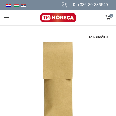
+386-30-336649
0
PO NAROČILU