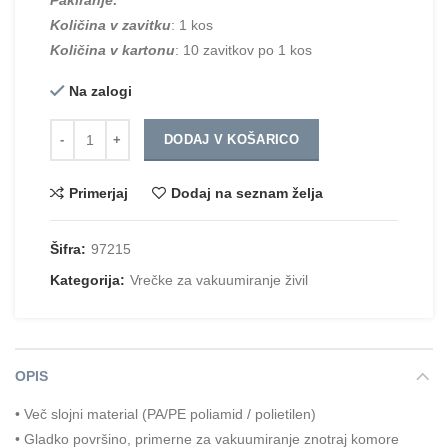
Količina v zavitku
: 1 kos
Količina v kartonu
: 10 zavitkov po 1 kos
Na zalogi
Količina
DODAJ V KOŠARICO
Primerjaj
Dodaj na seznam želja
Šifra:
97215
Kategorija:
Vrečke za vakuumiranje živil
OPIS
• Več slojni material (PA/PE poliamid / polietilen)
• Gladko površino, primerne za vakuumiranje znotraj komore