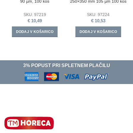
90 µm, 100 kos
250×350 mm 105 µm 100 kos
SKU:
97219
SKU:
97224
€
10,49
€
10,53
DODAJ V KOŠARICO
DODAJ V KOŠARICO
3% POPUST PRI SPLETNEM PLAČILU