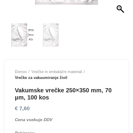
Domov
Vrečke in embalažni materiali
Vrečke za vakuumiranje živil
Vakumske vrečke 250×350 mm, 70
µm, 100 kos
€
7,60
Cena vsebuje DDV
Pakiranje: