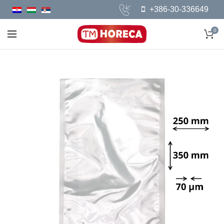
+386-30-336649
0