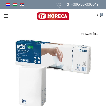
+386-30-336649
0
PO NAROČILU