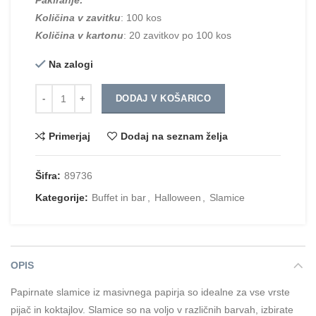
Količina v zavitku
: 100 kos
Količina v kartonu
: 20 zavitkov po 100 kos
Na zalogi
Količina
DODAJ V KOŠARICO
Primerjaj
Dodaj na seznam želja
Šifra:
89736
Kategorije:
Buffet in bar
,
Halloween
,
Slamice
OPIS
Papirnate slamice iz masivnega papirja so idealne za vse vrste
pijač in koktajlov. Slamice so na voljo v različnih barvah, izbirate