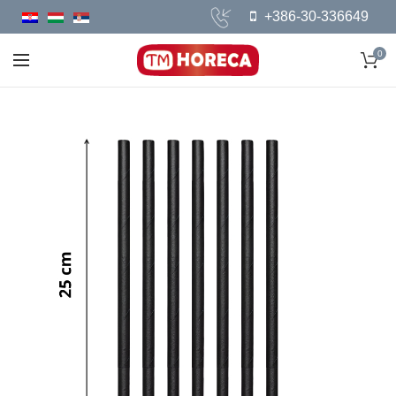
+386-30-336649
0