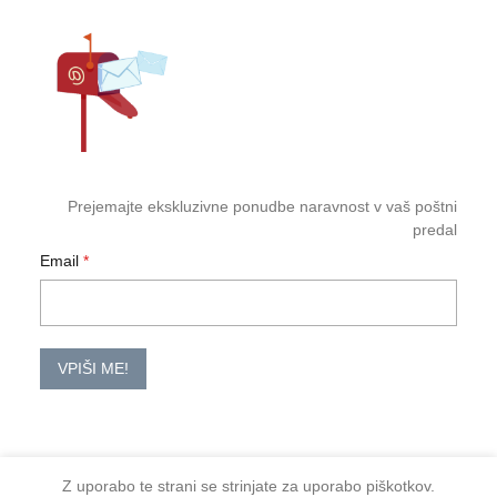
Prejemajte ekskluzivne ponudbe naravnost v vaš poštni
predal
Email
VPIŠI ME!
Z uporabo te strani se strinjate za uporabo piškotkov.
2026 TM-HoReCa