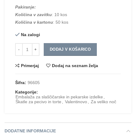
Pakiranje:
Količina v zavitku
: 10 kos
Količina v kartonu
: 50 kos
Na zalogi
Količina
DODAJ V KOŠARICO
Primerjaj
Dodaj na seznam želja
Šifra:
96605
Kategorije:
Embalaža za slaščičarske in pekarske izdelke
,
Škatle za pecivo in torte
,
Valentinovo
,
Za veliko noč
DODATNE INFORMACIJE