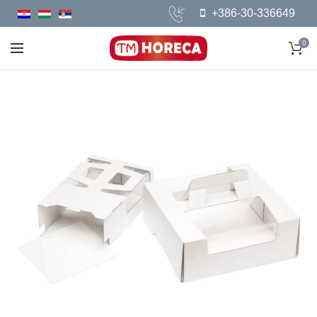
+386-30-336649
0