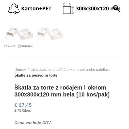
Domov
Embalaža za slaščičarske in pekarske izdelke
Škatle za pecivo in torte
Škatla za torte z ročajem i oknom
300х300х120 mm bela [10 kos/pak]
€
27,45
2,75 €/kos
Cena vsebuje DDV