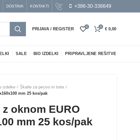
+386-30-336649
DOSTAVA
KONTAKTI
0
0
PRIJAVA / REGISTER
€
0,00
ELKI
SALE
BIO IZDELKI
PRIPRAVLJENE REŠITVE
e izdelke
Škatle za pecivo in torte
0x160x100 mm 25 kos/pak
ne z oknom EURO
100 mm 25 kos/pak