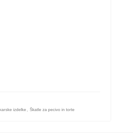
karske izdelke
,
Škatle za pecivo in torte