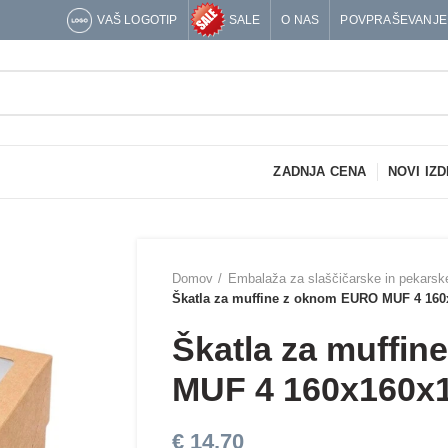
VAŠ LOGOTIP
SALE
O NAS
POVPRAŠEVANJE
ZADNJA CENA
NOVI IZD
Domov
Embalaža za slaščičarske in pekarsk
Škatla za muffine z oknom EURO MUF 4 16
Škatla za muffi
MUF 4 160x160x
€
14,70