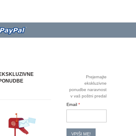
EKSKLUZIVNE
Prejemajte
PONUDBE
ekskluzivne
ponudbe naravnost
v vaš poštni predal
Email
VPIŠI ME!