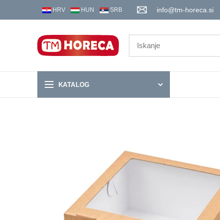
info@tm-horeca.si
HRV
HUN
SRB
KATALOG