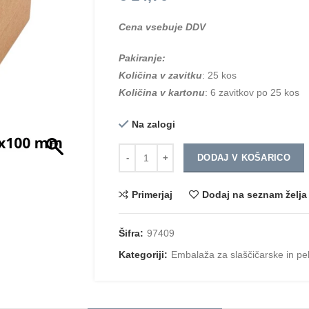
Cena vsebuje DDV
Pakiranje:
Količina v zavitku
: 25 kos
Količina v kartonu
: 6 zavitkov po 25 kos
Na zalogi
Količina
DODAJ V KOŠARICO
Primerjaj
Dodaj na seznam želja
Šifra:
97409
Kategoriji:
Embalaža za slaščičarske in pe