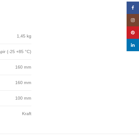
Face
Insta
Pinte
1,45 kg
linke
pir (-25 +85 °C)
160 mm
160 mm
100 mm
Kraft