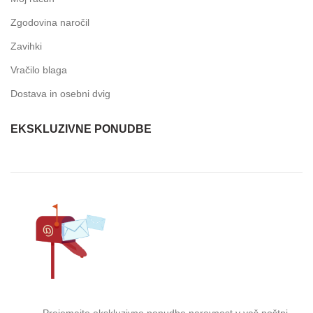
Zgodovina naročil
Zavihki
Vračilo blaga
Dostava in osebni dvig
EKSKLUZIVNE PONUDBE
Prejemajte ekskluzivne ponudbe naravnost v vaš poštni