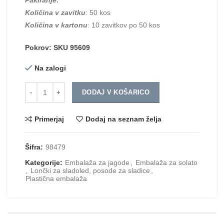
Količina v zavitku
: 50 kos
Količina v kartonu
: 10 zavitkov po 50 kos
Pokrov: SKU 95609
Na zalogi
Količina
DODAJ V KOŠARICO
Primerjaj
Dodaj na seznam želja
Šifra:
98479
Kategorije:
Embalaža za jagode
,
Embalaža za solato
,
Lončki za sladoled, posode za sladice
,
Plastična embalaža