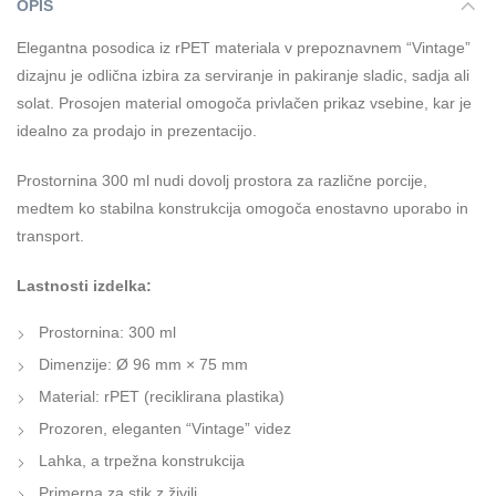
OPIS
Elegantna posodica iz rPET materiala v prepoznavnem “Vintage”
dizajnu je odlična izbira za serviranje in pakiranje sladic, sadja ali
solat. Prosojen material omogoča privlačen prikaz vsebine, kar je
idealno za prodajo in prezentacijo.
Prostornina 300 ml nudi dovolj prostora za različne porcije,
medtem ko stabilna konstrukcija omogoča enostavno uporabo in
transport.
Lastnosti izdelka:
Prostornina: 300 ml
Dimenzije: Ø 96 mm × 75 mm
Material: rPET (reciklirana plastika)
Prozoren, eleganten “Vintage” videz
Lahka, a trpežna konstrukcija
Primerna za stik z živili