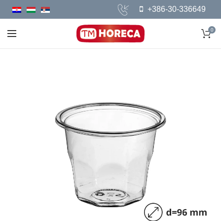
+386-30-336649
0