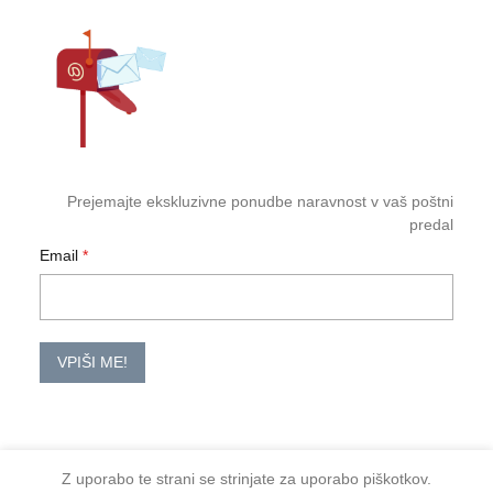
Prejemajte ekskluzivne ponudbe naravnost v vaš poštni
predal
Email
VPIŠI ME!
Z uporabo te strani se strinjate za uporabo piškotkov.
2026 TM-HoReCa