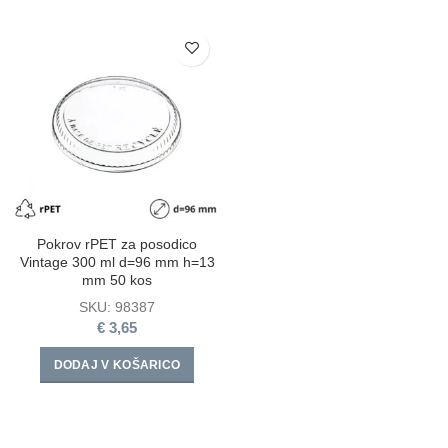
Pokrov rPET za posodico
Vintage 300 ml d=96 mm h=13
mm 50 kos
SKU:
98387
€
3,65
DODAJ V KOŠARICO