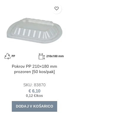
Pokrov PP 210×180 mm
prozoren [50 kos/pak]
SKU:
83870
€
6,10
0,12 €/kos
DODAJ V KOŠARICO