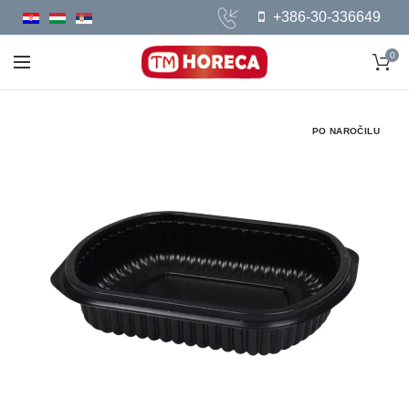
+386-30-336649
0
PO NAROČILU