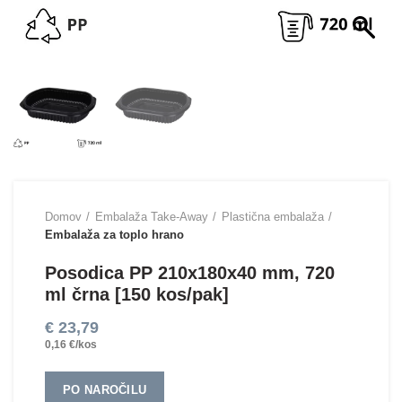
Domov
Embalaža Take-Away
Plastična embalaža
Embalaža za toplo hrano
Posodica PP 210x180x40 mm, 720
ml črna [150 kos/pak]
€
23,79
0,16 €/kos
PO NAROČILU