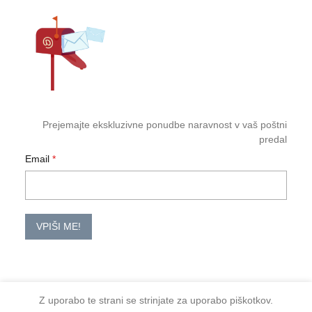
Prejemajte ekskluzivne ponudbe naravnost v vaš poštni
predal
Email
VPIŠI ME!
Z uporabo te strani se strinjate za uporabo piškotkov.
2026 TM-HoReCa