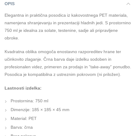
OPIS
Elegantna in praktična posodica iz kakovostnega PET materiala,
namenjena shranjevanju in prezentaciji hladnih jedi. S prostornino
750 ml je idealna za solate, testenine, sadje ali pripravljene
obroke.
Kvadratna oblika omogoča enostavno razporeditev hrane ter
učinkovito zlaganje. Črna barva daje izdelku sodoben in
profesionalen videz, primeren za prodajo in “take-away” ponudbo.
Posodica je kompatibilna z ustreznim pokrovom (ni priložen).
Lastnosti izdelka:
Prostornina: 750 ml
Dimenzije: 185 × 185 × 45 mm
Material: PET
Barva: črna
Brez pokrova