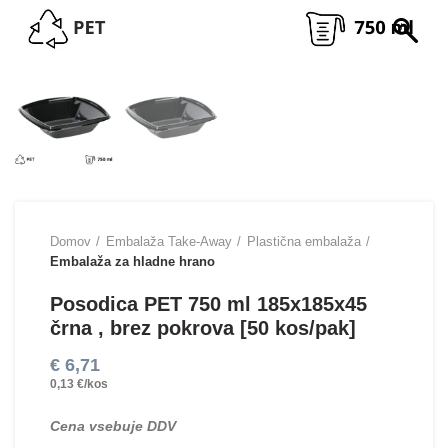
Domov
Embalaža Take-Away
Plastična embalaža
Embalaža za hladne hrano
Posodica PET 750 ml 185x185x45
črna , brez pokrova [50 kos/pak]
€
6,71
0,13 €/kos
Cena vsebuje DDV