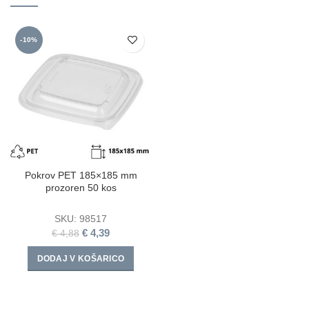
-10%
Pokrov PET 185×185 mm
prozoren 50 kos
SKU:
98517
€
4,39
€
4,88
DODAJ V KOŠARICO