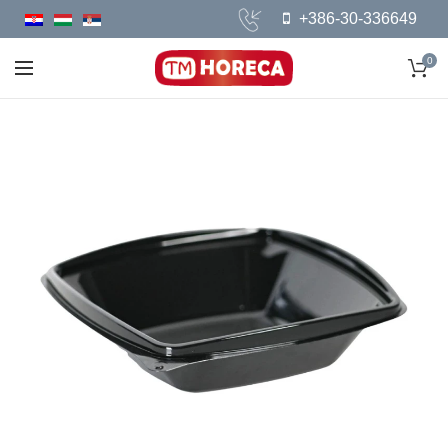
+386-30-336649
0