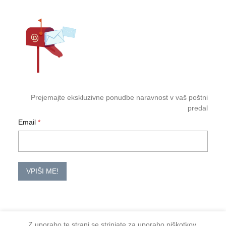
Prejemajte ekskluzivne ponudbe naravnost v vaš poštni
predal
Email
VPIŠI ME!
Z uporabo te strani se strinjate za uporabo piškotkov.