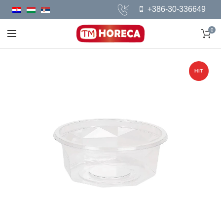
+386-30-336649
0
HIT