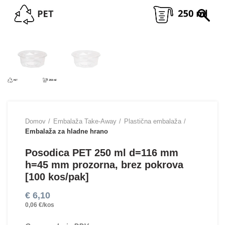
Domov
Embalaža Take-Away
Plastična embalaža
Embalaža za hladne hrano
Posodica PET 250 ml d=116 mm
h=45 mm prozorna, brez pokrova
[100 kos/pak]
€
6,10
0,06 €/kos