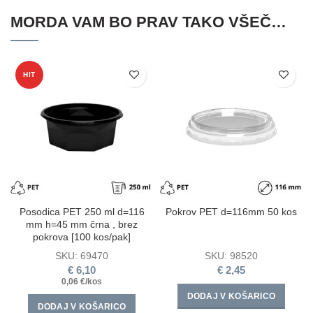
MORDA VAM BO PRAV TAKO VŠEČ…
HIT
Posodica PET 250 ml d=116
Pokrov PET d=116mm 50 kos
mm h=45 mm črna , brez
pokrova [100 kos/pak]
SKU:
69470
SKU:
98520
€
6,10
€
2,45
0,06 €/kos
DODAJ V KOŠARICO
DODAJ V KOŠARICO