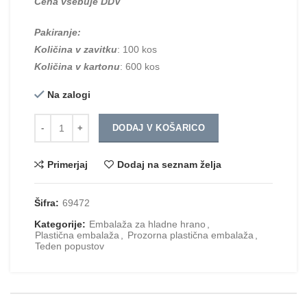
Cena vsebuje DDV
Pakiranje:
Količina v zavitku
: 100 kos
Količina v kartonu
: 600 kos
Na zalogi
Količina
DODAJ V KOŠARICO
Primerjaj
Dodaj na seznam želja
Šifra:
69472
Kategorije:
Embalaža za hladne hrano
,
Plastična embalaža
,
Prozorna plastična embalaža
,
Teden popustov