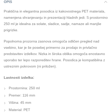
OPIS
Praktična in elegantna posodica iz kakovostnega PET materiala,
namenjena shranjevanju in prezentaciji hladnih jedi. S prostornino
250 ml je idealna za solate, sladice, sadje, namaze ali manjše
prigrizke.
Popolnoma prozorna zasnova omogoča odličen pregled nad
vsebino, kar je še posebej primerno za prodajo in privlačno
predstavitev izdelkov. Nizka in široka oblika omogoča enostavno
uporabo ter lepo razporeditev hrane. Posodica je kompatibilna z
ustreznim pokrovom (ni priložen).
Lastnosti izdelka:
Prostornina: 250 ml
Premer: 116 mm
Višina: 45 mm
Material: PET