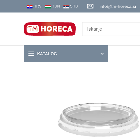
info@tm-horeca.si
HRV
HUN
SRB
KATALOG