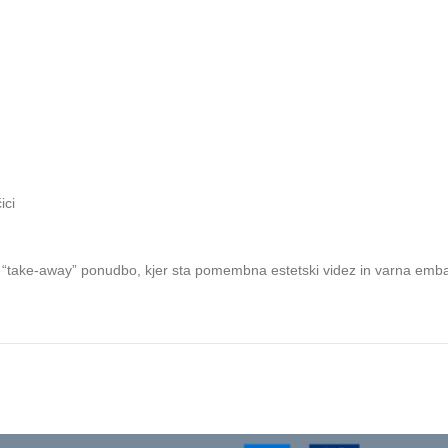
ici
i ali “take-away” ponudbo, kjer sta pomembna estetski videz in varna emb