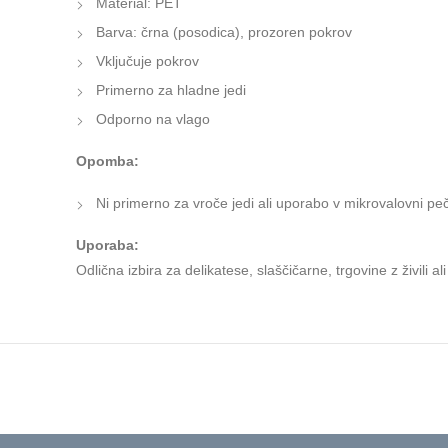
Material: PET
Barva: črna (posodica), prozoren pokrov
Vključuje pokrov
Primerno za hladne jedi
Odporno na vlago
Opomba:
Ni primerno za vroče jedi ali uporabo v mikrovalovni peč
Uporaba:
Odlična izbira za delikatese, slaščičarne, trgovine z živil