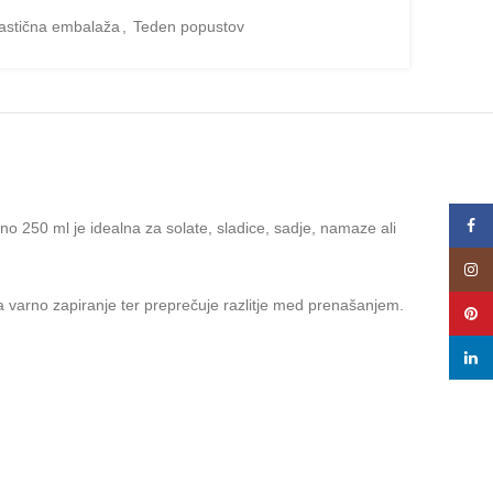
astična embalaža
,
Teden popustov
Face
no 250 ml je idealna za solate, sladice, sadje, namaze ali
Insta
a varno zapiranje ter preprečuje razlitje med prenašanjem.
Pinte
linke