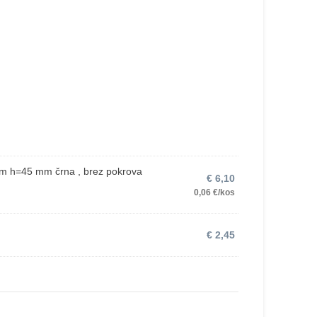
m h=45 mm črna , brez pokrova
€
6,10
0,06 €/kos
€
2,45