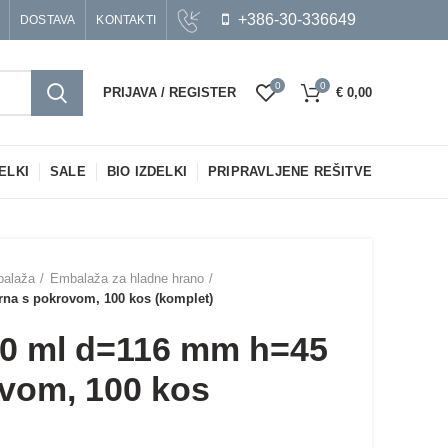
+386-30-336649
DOSTAVA
KONTAKTI
0
0
PRIJAVA / REGISTER
€
0,00
ELKI
SALE
BIO IZDELKI
PRIPRAVLJENE REŠITVE
balaža
Embalaža za hladne hrano
a s pokrovom, 100 kos (komplet)
0 ml d=116 mm h=45
vom, 100 kos