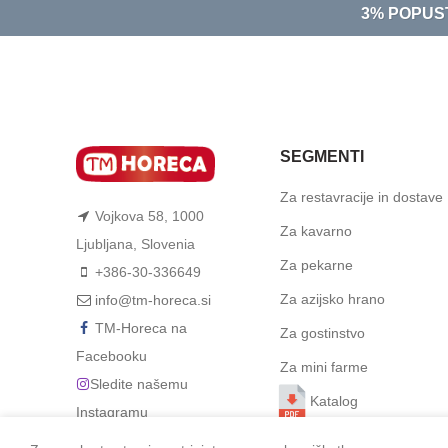
3% POPUS
SEGMENTI
Za restavracije in dostave
Vojkova 58, 1000
Za kavarno
Ljubljana, Slovenia
Za pekarne
+386-30-336649
Za azijsko hrano
info@tm-horeca.si
TM-Horeca na
Za gostinstvo
Facebooku
Za mini farme
Sledite našemu
Katalog
Instagramu