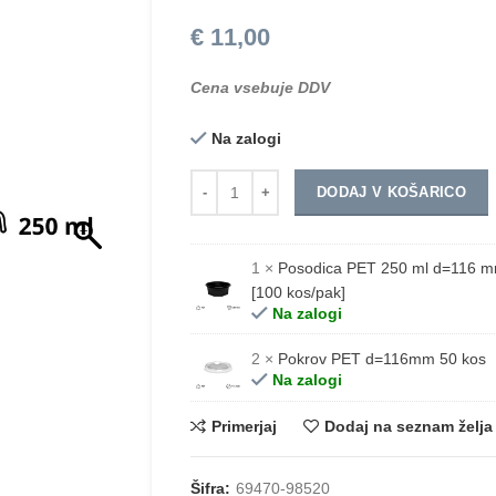
€
11,00
Cena vsebuje DDV
Na zalogi
Količina
DODAJ V KOŠARICO
1 ×
Posodica PET 250 ml d=116 m
[100 kos/pak]
Na zalogi
2 ×
Pokrov PET d=116mm 50 kos
Na zalogi
Primerjaj
Dodaj na seznam želja
Šifra:
69470-98520