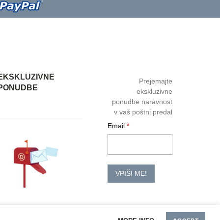
EKSKLUZIVNE
Prejemajte
PONUDBE
ekskluzivne
ponudbe naravnost
v vaš poštni predal
Email
VPIŠI ME!