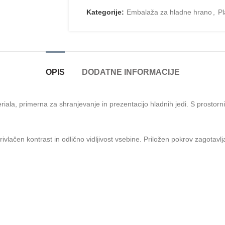
Kategorije:
Embalaža za hladne hrano
,
Pl
OPIS
DODATNE INFORMACIJE
ala, primerna za shranjevanje in prezentacijo hladnih jedi. S prostorni
ačen kontrast in odlično vidljivost vsebine. Priložen pokrov zagotavlj