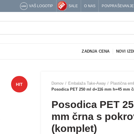
VAŠ LOGOTIP
SALE
O NAS
POVPRAŠEVANJE
ZADNJA CENA
NOVI IZD
Domov
Embalaža Take-Away
Plastična em
HIT
Posodica PET 250 ml d=116 mm h=45 mm črn
Posodica PET 25
mm črna s pokro
(komplet)