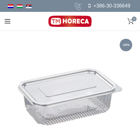
+386-30-336649
0
-10%