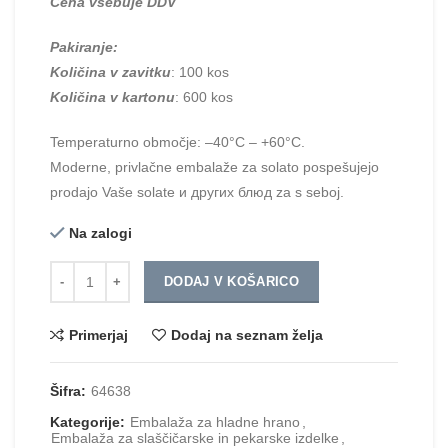
Cena vsebuje DDV
Pakiranje:
Količina v zavitku
: 100 kos
Količina v kartonu
: 600 kos
Temperaturno območje: –40°С – +60°С.
Moderne, privlačne embalaže za solato pospešujejo
prodajo Vaše solate и других блюд za s seboj.
Na zalogi
Količina
DODAJ V KOŠARICO
Primerjaj
Dodaj na seznam želja
Šifra:
64638
Kategorije:
Embalaža za hladne hrano
,
Embalaža za slaščičarske in pekarske izdelke
,