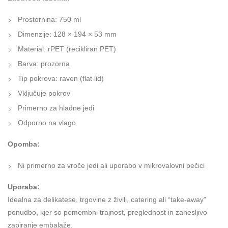
Prostornina: 750 ml
Dimenzije: 128 × 194 × 53 mm
Material: rPET (recikliran PET)
Barva: prozorna
Tip pokrova: raven (flat lid)
Vključuje pokrov
Primerno za hladne jedi
Odporno na vlago
Opomba:
Ni primerno za vroče jedi ali uporabo v mikrovalovni pečici
Uporaba:
Idealna za delikatese, trgovine z živili, catering ali “take-away”
ponudbo, kjer so pomembni trajnost, preglednost in zanesljivo
zapiranje embalaže.