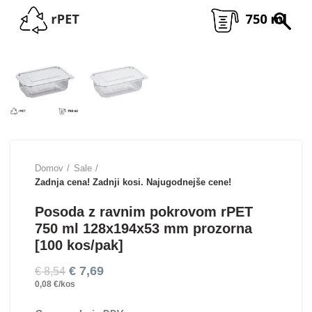
Domov
Sale
Zadnja cena! Zadnji kosi. Najugodnejše cene!
Posoda z ravnim pokrovom rPET
750 ml 128x194x53 mm prozorna
[100 kos/pak]
€
7,69
€
8,54
0,08 €/kos