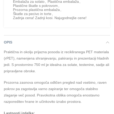
Embalaža za solato
,
Plastična embalaža
,
Plastične škatle s pokrovom
,
Prozorna plastična embalaža
,
Škatle za pecivo in torte
,
Zadnja cena! Zadnji kosi. Najugodnejše cene!
OPIS
Praktična in okolju prijazna posoda iz recikliranega PET materiala
(rPET), namenjena shranjevanju, pakiranju in prezentaciji hladnih
jedi. S prostornino 750 ml je idealna za solate, testenine, sadje ali
pripravljene obroke.
Prozorna zasnova omogoča odličen pregled nad vsebino, raven
pokrov pa zagotavlja varno zapiranje ter omogoča stabilno
zlaganje več posod. Pravokotna oblika omogoča enostavno
razporeditev hrane in učinkovito izrabo prostora.
Lastnosti izdelka: