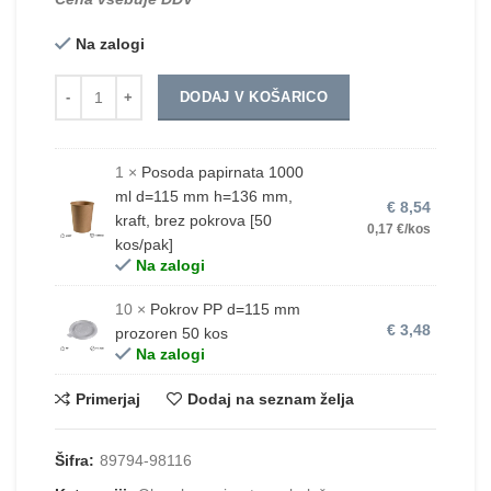
Na zalogi
Količina
DODAJ V KOŠARICO
1 ×
Posoda papirnata 1000
ml d=115 mm h=136 mm,
€
8,54
kraft, brez pokrova [50
0,17 €/kos
kos/pak]
Na zalogi
10 ×
Pokrov PP d=115 mm
€
3,48
prozoren 50 kos
Na zalogi
Primerjaj
Dodaj na seznam želja
Šifra:
89794-98116