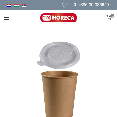
+386-30-336649
0