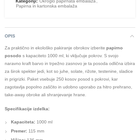
Kategoriji:
Okroglo papirnata embalaža
,
Papirna in kartonska embalaža
OPIS
Za praktično in ekološko pakiranje obrokov izberite
papirno
posodo
s kapaciteto 1000 ml, ki vključuje pokrov. S svojo
naravno kraft barvo in trpežno zasnovo je ta posoda odlična izbira
za širok spekter jedi, kot so juhe, solate, rižote, testenine, sladice
in prigrizki. Paket vsebuje 250 kosov posod s pokrovi, kar
zagotavlja popolno zaščito in udobno uporabo za hitro prehrano,
take-away obroke ali shranjevanje hrane.
Specifikacije izdelka:
Kapaciteta:
1000 ml
Premer:
115 mm