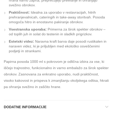
hrana varno zaprta, preprečujejo prelivanje in ohranjajo
svežino obrokov.
Praktičnost:
Idealna za uporabo v restavracijah, hitrih
prehranjevalnicah, cateringih in take-away storitvah. Posoda
omogoča hitro in enostavno pakiranje obrokov.
Vsestranska uporaba:
Primerna za širok spekter obrokov –
od toplih juh in solat do testenin in sladkih prigrizkov.
Estetski videz:
Naravna kraft barva daje posodi rustikalen in
naraven videz, ki je priljubljen med ekološko osveščenimi
podjetji in strankami.
Papirna posoda 1000 ml s pokrovom je odlična izbira za vse, ki
iščejo trajnostno, funkcionalno in varno embalažo za širok spekter
obrokov. Zasnovana za enkratno uporabo, nudi praktičnost,
visoko kakovost in prispeva k zmanjšanju okoljskega odtisa, hkrati
pa ohranja svežino in zaščito hrane.
DODATNE INFORMACIJE