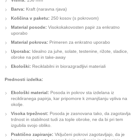
Višina:
136 mm
Barva:
Kraft (naravna rjava)
Količina v paketu:
250 kosov (s pokrovom)
Material posode:
Visokokakovosten papir za enkratno
uporabo
Material pokrova:
Primeren za enkratno uporabo
Uporaba:
Idealno za juhe, solate, testenine, rižote, sladice,
obroke na poti in take-away
Ekološki:
Reciklabilni in biorazgradljivi materiali
Prednosti izdelka:
Ekološki material:
Posoda in pokrov sta izdelana iz
recikliranega papirja, kar pripomore k zmanjšanju vpliva na
okolje.
Visoka trpežnost:
Posoda je zasnovana tako, da zagotavlja
trdnost in stabilnost tudi za tople obroke, ne da bi pri tem
izgubila svojo obliko.
Praktično zapiranje:
Vključeni pokrovi zagotavljajo, da je