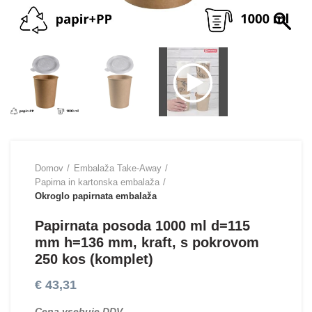
Domov
Embalaža Take-Away
Papirna in kartonska embalaža
Okroglo papirnata embalaža
Papirnata posoda 1000 ml d=115
mm h=136 mm, kraft, s pokrovom
250 kos (komplet)
€
43,31
Cena vsebuje DDV