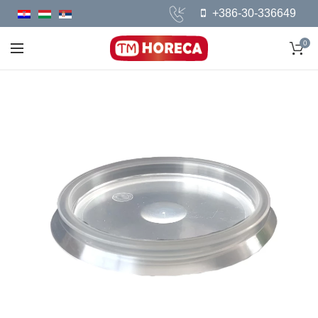
+386-30-336649
0