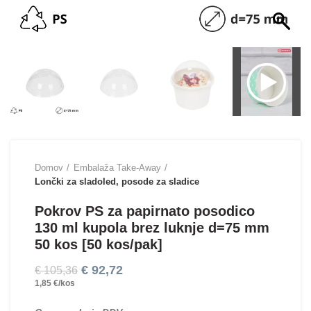
Domov
Embalaža Take-Away
Lončki za sladoled, posode za sladice
Pokrov PS za papirnato posodico
130 ml kupola brez luknje d=75 mm
50 kos [50 kos/pak]
€
92,72
€
105,36
1,85 €/kos