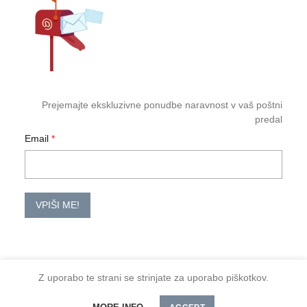
Prejemajte ekskluzivne ponudbe naravnost v vaš poštni
predal
Email
VPIŠI ME!
Z uporabo te strani se strinjate za uporabo piškotkov.
2026 TM-HoReCa
Količina
DODAJ V KOŠARICO