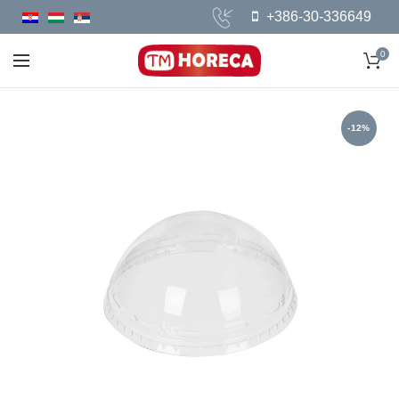
+386-30-336649
0
-12%