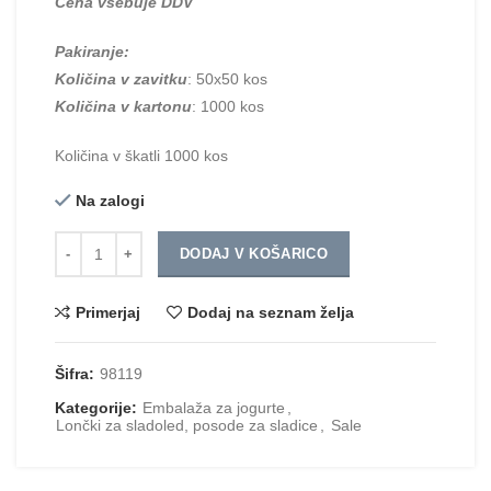
Cena vsebuje DDV
Pakiranje:
Količina v zavitku
: 50x50 kos
Količina v kartonu
: 1000 kos
Količina v škatli 1000 kos
Na zalogi
Količina
DODAJ V KOŠARICO
Primerjaj
Dodaj na seznam želja
Šifra:
98119
Kategorije:
Embalaža za jogurte
,
Lončki za sladoled, posode za sladice
,
Sale