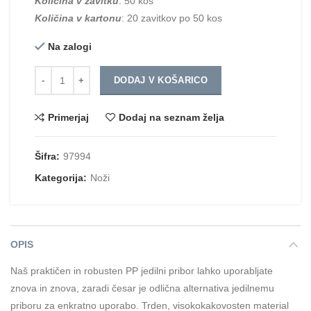
Količina v zavitku
: 50 kos
Količina v kartonu
: 20 zavitkov po 50 kos
Na zalogi
Količina
DODAJ V KOŠARICO
Primerjaj
Dodaj na seznam želja
Šifra:
97994
Kategorija:
Noži
OPIS
Naš praktičen in robusten PP jedilni pribor lahko uporabljate
znova in znova, zaradi česar je odlična alternativa jedilnemu
priboru za enkratno uporabo. Trden, visokokakovosten material