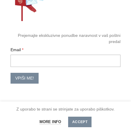
Prejemajte ekskluzivne ponudbe naravnost v vaš poštni
predal
Email
VPIŠI ME!
Z uporabo te strani se strinjate za uporabo piškotkov.
2026 TM-HoReCa
Količina
DODAJ V KOŠARICO
MORE INFO
Spoštovani kupci, minimalno naročilo je 30 €
ACCEPT