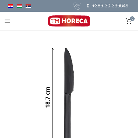
+386-30-336649
0