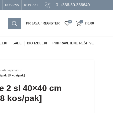
+386-30-336649
DOSTAVA
KONTAKTI
0
0
PRIJAVA / REGISTER
€
0,00
ELKI
SALE
BIO IZDELKI
PRIPRAVLJENE REŠITVE
vieti papirnati
l/pak [8 kos/pak]
te 2 sl 40×40 cm
[8 kos/pak]