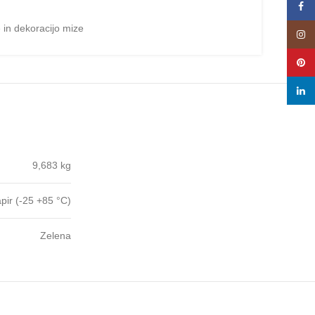
Face
 in dekoracijo mize
Insta
Pinte
linke
9,683 kg
pir (-25 +85 °C)
Zelena