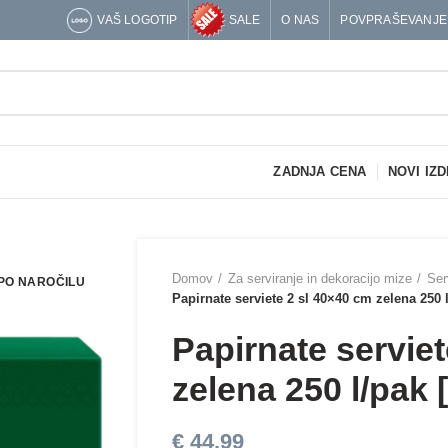
VAŠ LOGOTIP
SALE
O NAS
POVPRAŠEVANJE
ZADNJA CENA
NOVI IZD
Domov
Za serviranje in dekoracijo mize
Ser
PO NAROČILU
Papirnate serviete 2 sl 40×40 cm zelena 250 
Papirnate servie
zelena 250 l/pak 
€
44,99