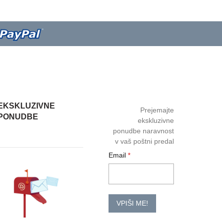
EKSKLUZIVNE
Prejemajte
PONUDBE
ekskluzivne
ponudbe naravnost
v vaš poštni predal
Email
VPIŠI ME!