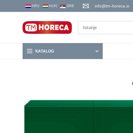
info@tm-horeca.si
HRV
HUN
SRB
KATALOG