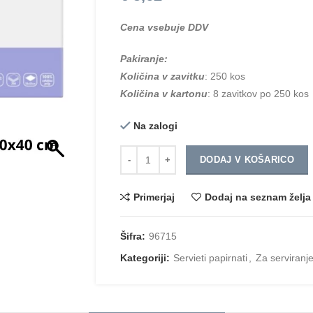
Cena vsebuje DDV
Pakiranje:
Količina v zavitku
: 250 kos
Količina v kartonu
: 8 zavitkov po 250 kos
Na zalogi
Količina
DODAJ V KOŠARICO
Primerjaj
Dodaj na seznam želja
Šifra:
96715
Kategoriji:
Servieti papirnati
,
Za serviranje