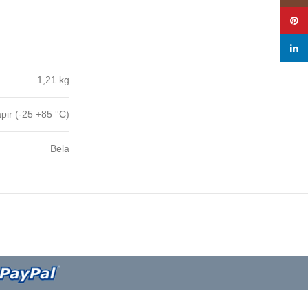
Pinte
linke
1,21 kg
pir (-25 +85 °C)
Bela