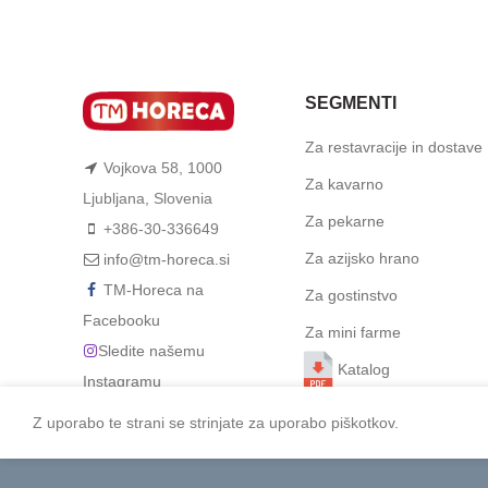
SEGMENTI
Za restavracije in dostave
Vojkova 58, 1000
Za kavarno
Ljubljana, Slovenia
Za pekarne
+386-30-336649
Za azijsko hrano
info@tm-horeca.si
TM-Horeca na
Za gostinstvo
Facebooku
Za mini farme
Sledite našemu
Katalog
Instagramu
Z uporabo te strani se strinjate za uporabo piškotkov.
2026 TM-HoReCa
Papirnate serviete 2 sl 40×40 cm bele 250 l/pa