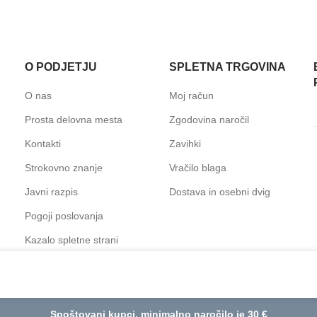
O PODJETJU
SPLETNA TRGOVINA
O nas
Moj račun
Prosta delovna mesta
Zgodovina naročil
Kontakti
Zavihki
Strokovno znanje
Vračilo blaga
Javni razpis
Dostava in osebni dvig
Pogoji poslovanja
Kazalo spletne strani
€
5,62
k
Spoštovani kupci, minimalno naročilo je 30 €