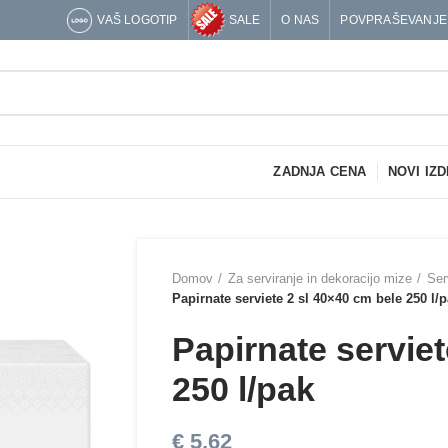
VAŠ LOGOTIP
SALE
O NAS
POVPRAŠEVANJE
ZADNJA CENA
NOVI IZD
Domov
Za serviranje in dekoracijo mize
Ser
Papirnate serviete 2 sl 40×40 cm bele 250 l/
Papirnate serviet
250 l/pak
€
5,62