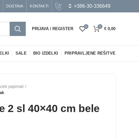
+386-30-336649
DOSTAVA
KONTAKTI
0
0
PRIJAVA / REGISTER
€
0,00
ELKI
SALE
BIO IZDELKI
PRIPRAVLJENE REŠITVE
vieti papirnati
pak
e 2 sl 40×40 cm bele