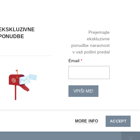
EKSKLUZIVNE
Prejemajte
PONUDBE
ekskluzivne
ponudbe naravnost
v vaš poštni predal
Email
VPIŠI ME!
MORE INFO
ACCEPT
Količina
DODAJ V KOŠARICO