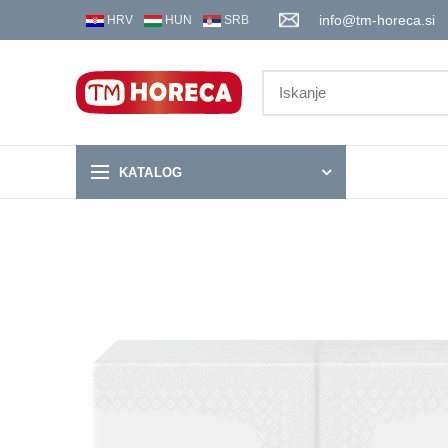
info@tm-horeca.si
HRV
HUN
SRB
KATALOG