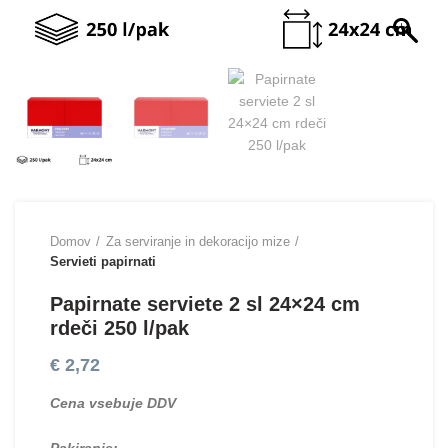
Domov
Za serviranje in dekoracijo mize
Servieti papirnati
Papirnate serviete 2 sl 24×24 cm
rdeči 250 l/pak
€
2,72
Cena vsebuje DDV
Pakiranje: