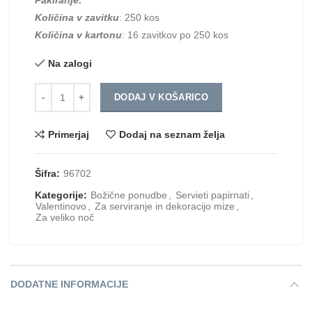
Količina v zavitku
: 250 kos
Količina v kartonu
: 16 zavitkov po 250 kos
Na zalogi
Količina
DODAJ V KOŠARICO
Primerjaj
Dodaj na seznam želja
Šifra:
96702
Kategorije:
Božične ponudbe
,
Servieti papirnati
,
Valentinovo
,
Za serviranje in dekoracijo mize
,
Za veliko noč
DODATNE INFORMACIJE