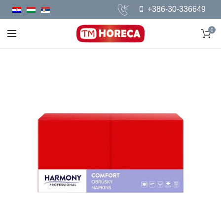
+386-30-336649
0