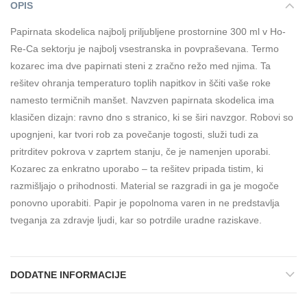
OPIS
Papirnata skodelica najbolj priljubljene prostornine 300 ml v Ho-
Re-Ca sektorju je najbolj vsestranska in povpraševana. Termo
kozarec ima dve papirnati steni z zračno režo med njima. Ta
rešitev ohranja temperaturo toplih napitkov in ščiti vaše roke
namesto termičnih manšet. Navzven papirnata skodelica ima
klasičen dizajn: ravno dno s stranico, ki se širi navzgor. Robovi so
upognjeni, kar tvori rob za povečanje togosti, služi tudi za
pritrditev pokrova v zaprtem stanju, če je namenjen uporabi.
Kozarec za enkratno uporabo – ta rešitev pripada tistim, ki
razmišljajo o prihodnosti. Material se razgradi in ga je mogoče
ponovno uporabiti. Papir je popolnoma varen in ne predstavlja
tveganja za zdravje ljudi, kar so potrdile uradne raziskave.
DODATNE INFORMACIJE