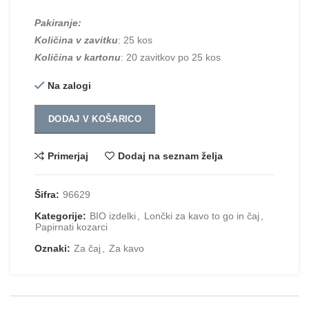
Pakiranje:
Količina v zavitku
: 25 kos
Količina v kartonu
: 20 zavitkov po 25 kos
Na zalogi
DODAJ V KOŠARICO
Primerjaj
Dodaj na seznam želja
Šifra:
96629
Kategorije:
BIO izdelki
,
Lončki za kavo to go in čaj
,
Papirnati kozarci
Oznaki:
Za čaj
,
Za kavo