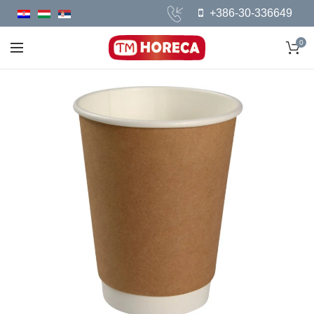
+386-30-336649
0