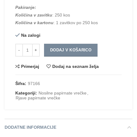
Pakiranje:
Količina v zavitku
: 250 kos
Količina v kartonu
: 1 zavitkov po 250 kos
Na zalogi
Količina
DODAJ V KOŠARICO
Primerjaj
Dodaj na seznam želja
Šifra:
97166
Kategoriji:
Nosilne papirnate vrečke
,
Rjave papirnate vrečke
DODATNE INFORMACIJE