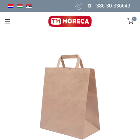
+386-30-336649
0