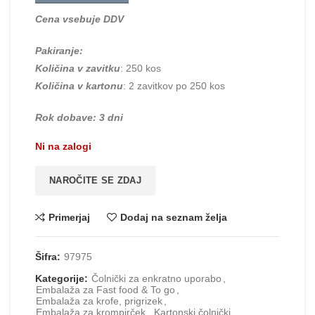
Cena vsebuje DDV
Pakiranje:
Količina v zavitku
: 250 kos
Količina v kartonu
: 2 zavitkov po 250 kos
Rok dobave: 3 dni
Ni na zalogi
NAROČITE SE ZDAJ
Primerjaj
Dodaj na seznam želja
Šifra:
97975
Kategorije:
Čolnički za enkratno uporabo
,
Embalaža za Fast food & To go
,
Embalaža za krofe, prigrizek
,
Embalaža za krompirček
,
Kartonski čolnički
,