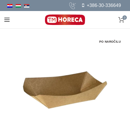
+386-30-336649
0
PO NAROČILU