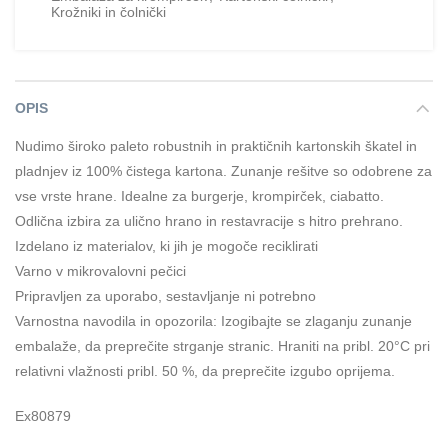
Krožniki in čolnički
OPIS
Nudimo široko paleto robustnih in praktičnih kartonskih škatel in
pladnjev iz 100% čistega kartona. Zunanje rešitve so odobrene za
vse vrste hrane. Idealne za burgerje, krompirček, ciabatto.
Odlična izbira za ulično hrano in restavracije s hitro prehrano.
Izdelano iz materialov, ki jih je mogoče reciklirati
Varno v mikrovalovni pečici
Pripravljen za uporabo, sestavljanje ni potrebno
Varnostna navodila in opozorila: Izogibajte se zlaganju zunanje
embalaže, da preprečite strganje stranic. Hraniti na pribl. 20°C pri
relativni vlažnosti pribl. 50 %, da preprečite izgubo oprijema.
Ex80879