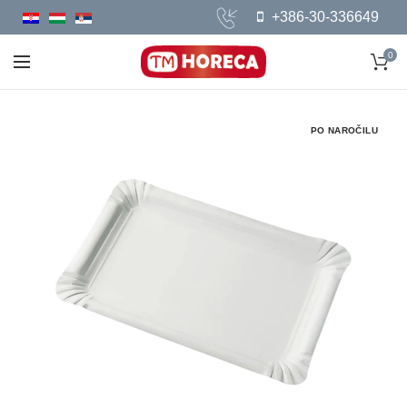
+386-30-336649
0
PO NAROČILU