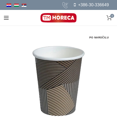
+386-30-336649
0
PO NAROČILU