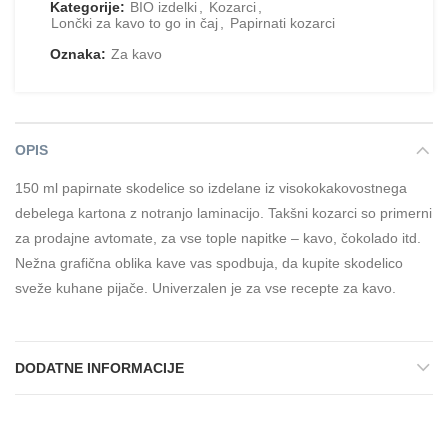
Kategorije:
BIO izdelki
,
Kozarci
,
Lončki za kavo to go in čaj
,
Papirnati kozarci
Oznaka:
Za kavo
OPIS
150 ml papirnate skodelice so izdelane iz visokokakovostnega
debelega kartona z notranjo laminacijo. Takšni kozarci so primerni
za prodajne avtomate, za vse tople napitke – kavo, čokolado itd.
Nežna grafična oblika kave vas spodbuja, da kupite skodelico
sveže kuhane pijače. Univerzalen je za vse recepte za kavo.
DODATNE INFORMACIJE