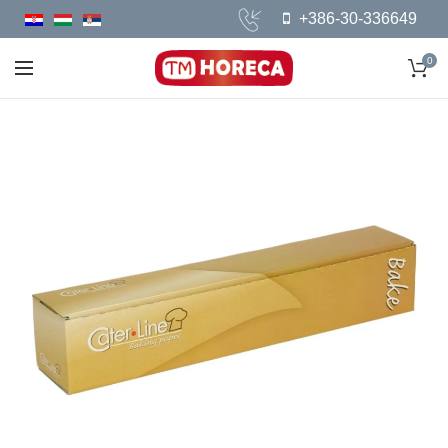
+386-30-336649
0