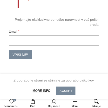
Prejemajte ekskluzivne ponudbe naravnost v vaš poštni
predal
Email
VPIŠI ME!
Z uporabo te strani se strinjate za uporabo piškotkov.
2026 TM-HoReCa
Količina
DODAJ V KOŠARICO
MORE INFO
Spoštovani kupci, minimalno naročilo je 30 €
ACCEPT
0
Seznam želja
Cart
Moj račun
Menu
Iskanje