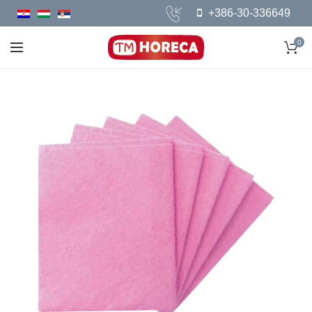
+386-30-336649
0