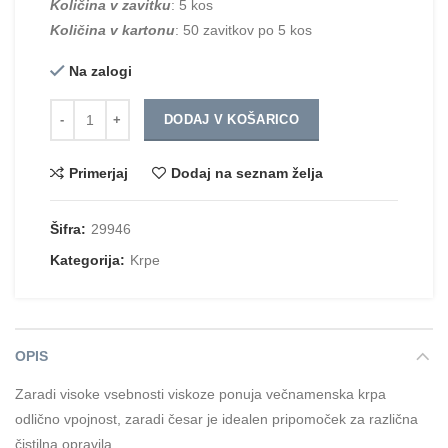
Količina v zavitku
: 5 kos
Količina v kartonu
: 50 zavitkov po 5 kos
Na zalogi
Količina
DODAJ V KOŠARICO
Primerjaj
Dodaj na seznam želja
Šifra:
29946
Kategorija:
Krpe
OPIS
Zaradi visoke vsebnosti viskoze ponuja večnamenska krpa
odlično vpojnost, zaradi česar je idealen pripomoček za različna
čistilna opravila.