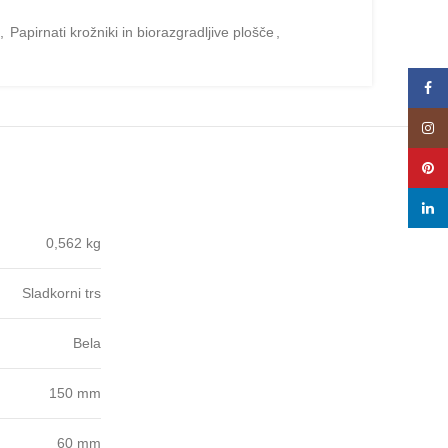
,
Papirnati krožniki in biorazgradljive plošče
,
Face
Insta
Pinte
linke
0,562 kg
Sladkorni trs
Bela
150 mm
60 mm