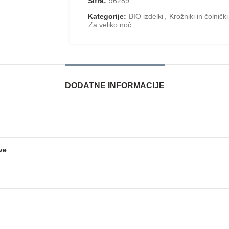
Šifra:
96289
Kategorije:
BIO izdelki
,
Krožniki in čolnički
Za veliko noč
DODATNE INFORMACIJE
ve