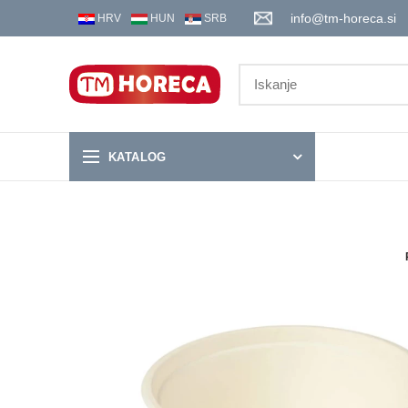
info@tm-horeca.si
HRV
HUN
SRB
KATALOG