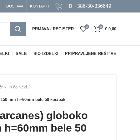
+386-30-336649
DOSTAVA
KONTAKTI
0
0
PRIJAVA / REGISTER
€
0,00
ELKI
SALE
BIO IZDELKI
PRIPRAVLJENE REŠITVE
niki in čolnički
d=150 mm h=60mm bele 50 kos/pak
garcanes) globoko
m h=60mm bele 50