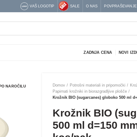
VAŠ LOGOTIP
SALE
O NAS
POVPRAŠEVANJE
ZADNJA CENA
NOVI IZD
Domov
Potrošni materiali in pripomočki
Krož
PO NAROČILU
Papirnati krožniki in biorazgradljive plošče
Krožnik BIO (sugarcanes) globoko 500 ml 
Krožnik BIO (su
500 ml d=150 m