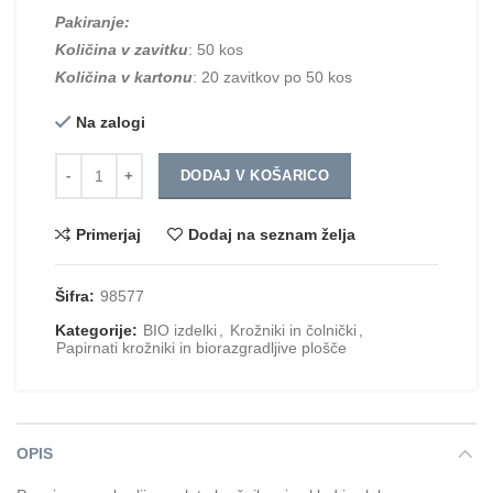
Pakiranje:
Količina v zavitku
: 50 kos
Količina v kartonu
: 20 zavitkov po 50 kos
Na zalogi
Količina
DODAJ V KOŠARICO
Primerjaj
Dodaj na seznam želja
Šifra:
98577
Kategorije:
BIO izdelki
,
Krožniki in čolnički
,
Papirnati krožniki in biorazgradljive plošče
OPIS