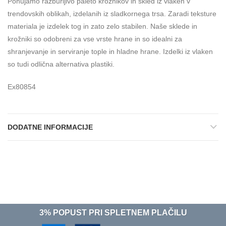
Ponujamo razburljivo paleto krožnikov in skled iz vlaken v
trendovskih oblikah, izdelanih iz sladkornega trsa. Zaradi teksture
materiala je izdelek tog in zato zelo stabilen. Naše sklede in
krožniki so odobreni za vse vrste hrane in so idealni za
shranjevanje in serviranje tople in hladne hrane. Izdelki iz vlaken
so tudi odlična alternativa plastiki.
Ex80854
DODATNE INFORMACIJE
3% POPUST PRI SPLETNEM PLAČILU