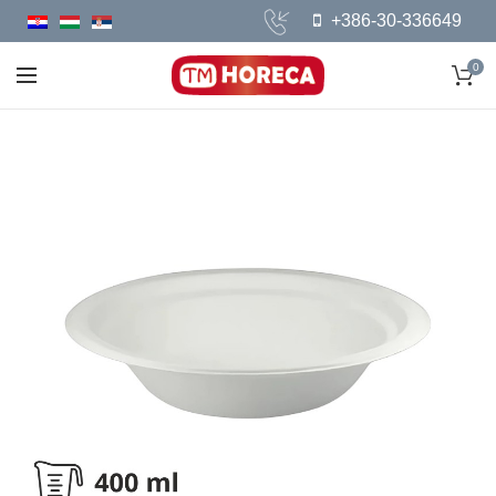
+386-30-336649
0