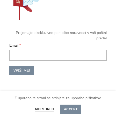
Prejemajte ekskluzivne ponudbe naravnost v vaš poštni
predal
Email
VPIŠI ME!
Z uporabo te strani se strinjate za uporabo piškotkov.
2026 TM-HoReCa
Količina
DODAJ V KOŠARICO
MORE INFO
Spoštovani kupci, minimalno naročilo je 30 €
ACCEPT